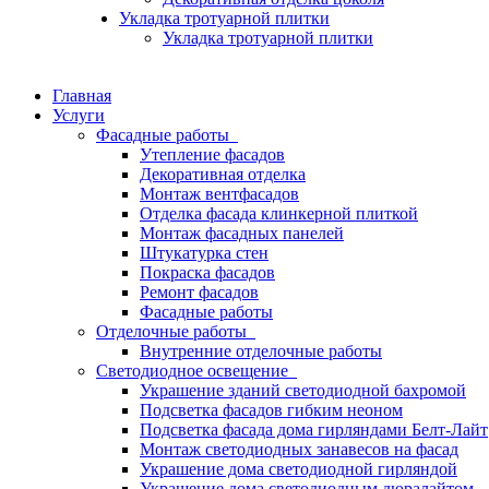
Укладка тротуарной плитки
Укладка тротуарной плитки
Главная
Услуги
Фасадные работы
Утепление фасадов
Декоративная отделка
Монтаж вентфасадов
Отделка фасада клинкерной плиткой
Монтаж фасадных панелей
Штукатурка стен
Покраска фасадов
Ремонт фасадов
Фасадные работы
Отделочные работы
Внутренние отделочные работы
Светодиодное освещение
Украшение зданий светодиодной бахромой
Подсветка фасадов гибким неоном
Подсветка фасада дома гирляндами Белт-Лайт
Монтаж светодиодных занавесов на фасад
Украшение дома светодиодной гирляндой
Украшение дома светодиодным дюралайтом