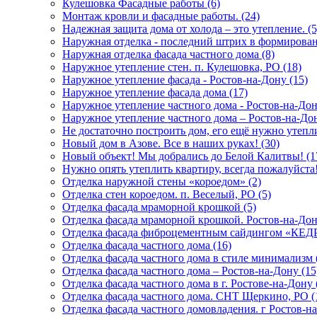
Кулешовка Фасадные работы (6)
Монтаж кровли и фасадные работы. (24)
Надежная защита дома от холода – это утепление. (5
Наружная отделка - последний штрих в формировани
Наружная отделка фасада частного дома (8)
Наружное утепление стен. п. Кулешовка, РО (18)
Наружное утепление фасада - Ростов-на-Дону (15)
Наружное утепление фасада дома (17)
Наружное утепление частного дома - Ростов-на-Дон
Наружное утепление частного дома – Ростов-на-Дон
Не достаточно построить дом, его ещё нужно утеплит
Новый дом в Азове. Все в наших руках! (30)
Новый объект! Мы добрались до Белой Калитвы! (1
Нужно опять утеплить квартиру, всегда пожалуйста!!
Отделка наружной стены «короедом» (2)
Отделка стен короедом. п. Веселый, РО (5)
Отделка фасада мраморной крошкой (5)
Отделка фасада мраморной крошкой. Ростов-на-Дон
Отделка фасада фиброцементным сайдингом «КЕДР
Отделка фасада частного дома (16)
Отделка фасада частного дома в стиле минимализм 
Отделка фасада частного дома – Ростов-на-Дону (15
Отделка фасада частного дома в г. Ростове-на-Дону 
Отделка фасада частного дома. СНТ Щеркино, РО (
Отделка фасада частного домовладения. г Ростов-на