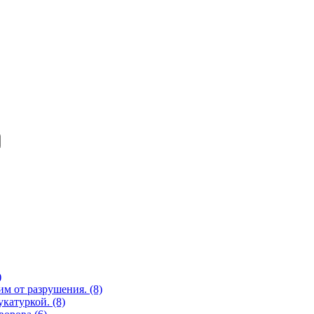
)
им от разрушения. (8)
катуркой. (8)