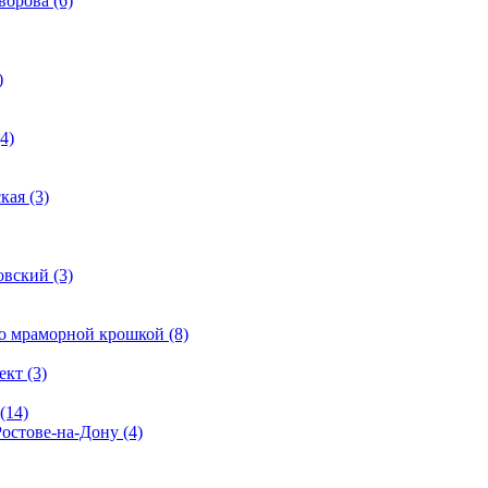
ворова (6)
)
4)
кая (3)
овский (3)
о мраморной крошкой (8)
кт (3)
(14)
Ростове-на-Дону (4)