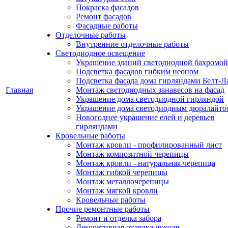
Покраска фасадов
Ремонт фасадов
Фасадные работы
Отделочные работы
Внутренние отделочные работы
Светодиодное освещение
Украшение зданий светодиодной бахромой
Подсветка фасадов гибким неоном
Подсветка фасада дома гирляндами Белт-Л
Главная
Монтаж светодиодных занавесов на фасад
Украшение дома светодиодной гирляндой
Украшение дома светодиодным дюралайто
Новогоднее украшение елей и деревьев
гирляндами
Кровельные работы
Монтаж кровли - профилированный лист
Монтаж композитной черепицы
Монтаж кровли - натуральная черепица
Монтаж гибкой черепицы
Монтаж металлочерепицы
Монтаж мягкой кровли
Кровельные работы
Прочие ремонтные работы
Ремонт и отделка забора
Декоративная отделка цоколя