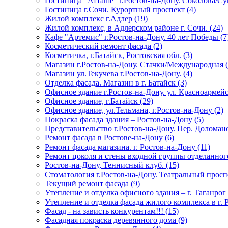
Гостиница "Атташе" г.Ростов-на-Дону. Соколова/Су
Гостиница г.Сочи. Курортный проспект (4)
Жилой комплекс г.Адлер (19)
Жилой комплекс, в Адлерском районе г. Сочи. (24)
Кафе "Артемис" г.Ростов-на-Дону. 40 лет Победы (7
Косметический ремонт фасада (2)
Косметичка, г.Батайск, Ростовская обл. (3)
Магазин г.Ростов-на-Дону. Стачки/Международная (
Магазин ул.Текучева г.Ростов-на-Дону. (4)
Отделка фасада. Магазин в г. Батайск (3)
Офисное здание г.Ростов-на-Дону. ул. Красноармейс
Офисное здание, г.Батайск (29)
Офисное здание, ул.Тельмана, г.Ростов-на-Дону (2)
Покраска фасада здания – Ростов-на-Дону (5)
Представительство г.Ростов-на-Дону. Пер. Доломан
Ремонт фасада в Ростове-на-Дону (6)
Ремонт фасада магазина. г. Ростов-на-Дону (11)
Ремонт цоколя и стены входной группы отделанног
Ростов-на-Дону, Теннисный клуб. (15)
Стоматология г.Ростов-на-Дону. Театральный проспе
Текущий ремонт фасада (9)
Утепление и отделка офисного здания – г. Таганрог 
Утепление и отделка фасада жилого комплекса в г. 
Фасад - на зависть конкурентам!!! (15)
Фасадная покраска деревянного дома (9)