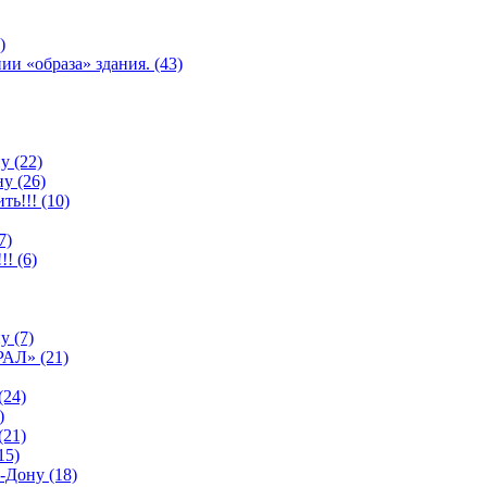
)
и «образа» здания. (43)
у (22)
у (26)
ь!!! (10)
7)
! (6)
у (7)
АЛ» (21)
(24)
)
(21)
15)
-Дону (18)