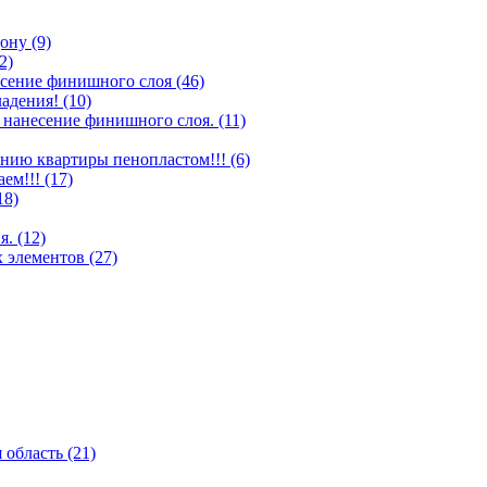
ону (9)
2)
несение финишного слоя (46)
адения! (10)
 нанесение финишного слоя. (11)
нию квартиры пенопластом!!! (6)
ем!!! (17)
18)
. (12)
 элементов (27)
 область (21)