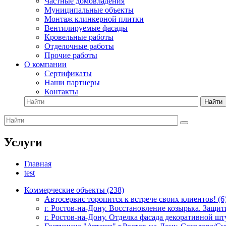
Частные домовладения
Муниципальные объекты
Монтаж клинкерной плитки
Вентилируемые фасады
Кровельные работы
Отделочные работы
Прочие работы
О компании
Сертификаты
Наши партнеры
Контакты
Найти
Услуги
Главная
test
Коммерческие объекты (238)
Автосервис торопится к встрече своих клиентов! (6
г. Ростов-на-Дону. Восстановление козырька. Защит
г. Ростов-на-Дону. Отделка фасада декоративной шту