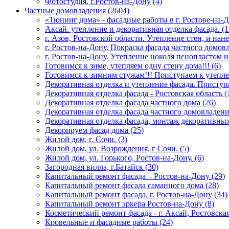
Фотостудия, г.Ростов-на-Дону (4)
Частные домовладения (2604)
«Тюнинг дома» - фасадные работы в г. Ростове-на-Д
Аксай. утепление и декоративная отделка фасада. (1
г. Азов, Ростовской области. Утепление стен, и на
г. Ростов-на-Дону. Покраска фасада частного домовл
г. Ростов-на-Дону. Утепление цоколя пенопластом и
Готовимся к зиме, утепляем одну стену дома!!! (6)
Готовимся к зимним стужам!!! Приступаем к утепле
Декоративная отделка и утепление фасада. Приступа
Декоративная отделка фасада - Ростовская область (
Декоративная отделка фасада частного дома (26)
Декоративная отделка фасада частного домовладения
Декоративная отделка фасада, монтаж декоративных
Декорируем фасад дома (25)
Жилой дом, г. Сочи. (3)
Жилой дом, ул. Возрождения, г Сочи. (5)
Жилой дом, ул. Горького, Ростов-на-Дону. (6)
Загородная вилла, г.Батайск (30)
Капитальный ремонт фасада – Ростов-на-Дону (29)
Капитальный ремонт фасада саманного дома (28)
Капитальный ремонт фасада. г. Ростов-на-Дону (34)
Капитальный ремонт эркера Ростов-на-Дону (8)
Косметический ремонт фасада - г. Аксай, Ростовская
Кровельные и фасадные работы (24)