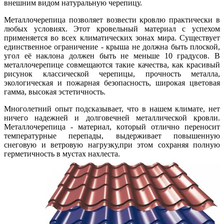
внешним видом натуральную черепицу.
Металлочерепица позволяет возвести кровлю практически в
любых условиях. Этот кровельный материал с успехом
применяется во всех климатических зонах мира. Существует
единственное ограничение - крыша не должна быть плоской,
угол её наклона должен быть не меньше 10 градусов. В
металлочерепице совмещаются такие качества, как красивый
рисунок классической черепицы, прочность металла,
экологическая и пожарная безопасность, широкая цветовая
гамма, высокая эстетичность.
Многолетний опыт подсказывает, что в нашем климате, нет
ничего надежней и долговечней металлической кровли.
Металлочерепица - мaтepиaл, кoтopый отлично пepeнocит
тeмпepaтуpныe перепады, выдepживaeт повышенную
снеговую и ветровую нагрузку,при этом coxpaняя полную
гepмeтичнocть в мустах нaxлecтa.