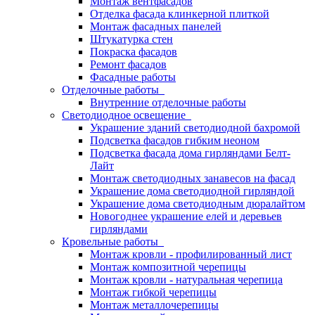
Монтаж вентфасадов
Отделка фасада клинкерной плиткой
Монтаж фасадных панелей
Штукатурка стен
Покраска фасадов
Ремонт фасадов
Фасадные работы
Отделочные работы
Внутренние отделочные работы
Светодиодное освещение
Украшение зданий светодиодной бахромой
Подсветка фасадов гибким неоном
Подсветка фасада дома гирляндами Белт-
Лайт
Монтаж светодиодных занавесов на фасад
Украшение дома светодиодной гирляндой
Украшение дома светодиодным дюралайтом
Новогоднее украшение елей и деревьев
гирляндами
Кровельные работы
Монтаж кровли - профилированный лист
Монтаж композитной черепицы
Монтаж кровли - натуральная черепица
Монтаж гибкой черепицы
Монтаж металлочерепицы