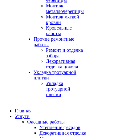
черепицы
Монтаж
металлочерепицы
Монтаж мягкой
кровли
Кровельные
работы
Прочие ремонтные
работы
Ремонт и отделка
забора
Декоративная
отделка цоколя
Укладка тротуарной
плитки
Укладка
тротуарной
плитки
Главная
Услуги
Фасадные работы
Утепление фасадов
Декоративная отделка