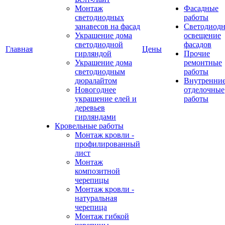
Монтаж
Фасадные
светодиодных
работы
занавесов на фасад
Светодиодн
Украшение дома
освещение
светодиодной
фасадов
Главная
Цены
гирляндой
Прочие
Украшение дома
ремонтные
светодиодным
работы
дюралайтом
Внутренни
Новогоднее
отделочные
украшение елей и
работы
деревьев
гирляндами
Кровельные работы
Монтаж кровли -
профилированный
лист
Монтаж
композитной
черепицы
Монтаж кровли -
натуральная
черепица
Монтаж гибкой