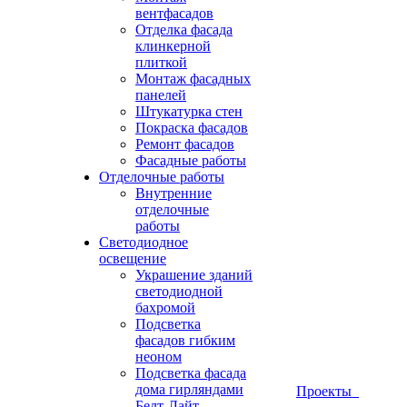
вентфасадов
Отделка фасада
клинкерной
плиткой
Монтаж фасадных
панелей
Штукатурка стен
Покраска фасадов
Ремонт фасадов
Фасадные работы
Отделочные работы
Внутренние
отделочные
работы
Светодиодное
освещение
Украшение зданий
светодиодной
бахромой
Подсветка
фасадов гибким
неоном
Подсветка фасада
дома гирляндами
Проекты
Белт-Лайт