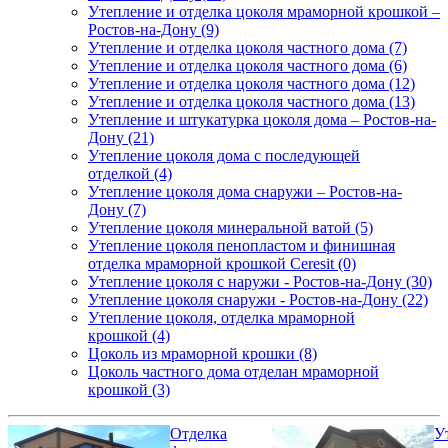
Утепление и отделка цоколя мраморной крошкой –
Ростов-на-Дону (9)
Утепление и отделка цоколя частного дома (7)
Утепление и отделка цоколя частного дома (6)
Утепление и отделка цоколя частного дома (12)
Утепление и отделка цоколя частного дома (13)
Утепление и штукатурка цоколя дома – Ростов-на-
Дону (21)
Утепление цоколя дома с последующей
отделкой (4)
Утепление цоколя дома снаружи – Ростов-на-
Дону (7)
Утепление цоколя минеральной ватой (5)
Утепление цоколя пенопластом и финишная
отделка мраморной крошкой Ceresit (0)
Утепление цоколя с наружи - Ростов-на-Дону (30)
Утепление цоколя снаружи - Ростов-на-Дону (22)
Утепление цоколя, отделка мраморной
крошкой (4)
Цоколь из мраморной крошки (8)
Цоколь частного дома отделан мраморной
крошкой (3)
Отделка
У