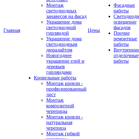
Монтаж
Фасадные
светодиодных
работы
занавесов на фасад
Светодиодн
Украшение дома
освещение
светодиодной
фасадов
Главная
Цены
гирляндой
Прочие
Украшение дома
ремонтные
светодиодным
работы
дюралайтом
Внутренни
Новогоднее
отделочные
украшение елей и
работы
деревьев
гирляндами
Кровельные работы
Монтаж кровли -
профилированный
лист
Монтаж
композитной
черепицы
Монтаж кровли -
натуральная
черепица
Монтаж гибкой