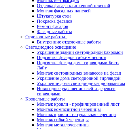
Монтаж вентфасадов
Отделка фасада клинкерной плиткой
Монтаж фасадных панелей
Штукатурка стен
Покраска фасадов
Ремонт фасадов
Фасадные работы
Отделочные работы
Внутренние отделочные работы
Светодиодное освещение
Украшение зданий светодиодной бахромой
Подсветка фасадов гибким неоном
Подсветка фасада дома гирляндами Белт-
Лайт
Монтаж светодиодных занавесов на фасад
Украшение дома светодиодной гирляндой
Украшение дома светодиодным дюралайтом
Новогоднее украшение елей и деревьев
гирляндами
Кровельные работы
Монтаж кровли - профилированный лист
Монтаж композитной черепицы
Монтаж кровли - натуральная черепица
Монтаж гибкой черепицы
Монтаж металлочерепицы