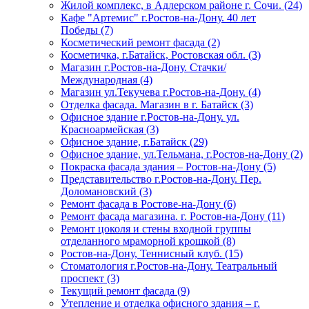
Жилой комплекс, в Адлерском районе г. Сочи. (24)
Кафе "Артемис" г.Ростов-на-Дону. 40 лет
Победы (7)
Косметический ремонт фасада (2)
Косметичка, г.Батайск, Ростовская обл. (3)
Магазин г.Ростов-на-Дону. Стачки/
Международная (4)
Магазин ул.Текучева г.Ростов-на-Дону. (4)
Отделка фасада. Магазин в г. Батайск (3)
Офисное здание г.Ростов-на-Дону. ул.
Красноармейская (3)
Офисное здание, г.Батайск (29)
Офисное здание, ул.Тельмана, г.Ростов-на-Дону (2)
Покраска фасада здания – Ростов-на-Дону (5)
Представительство г.Ростов-на-Дону. Пер.
Доломановский (3)
Ремонт фасада в Ростове-на-Дону (6)
Ремонт фасада магазина. г. Ростов-на-Дону (11)
Ремонт цоколя и стены входной группы
отделанного мраморной крошкой (8)
Ростов-на-Дону, Теннисный клуб. (15)
Стоматология г.Ростов-на-Дону. Театральный
проспект (3)
Текущий ремонт фасада (9)
Утепление и отделка офисного здания – г.