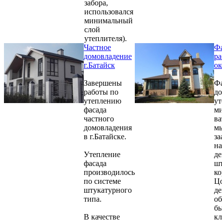
забора,
использовался
минимальный
слой
утеплителя).
Частное
Ф
домовладение
р
г.Батайск
о
Завершены
Фа
работы по
до
утеплению
ут
фасада
м
частного
ва
домовладения
м
в г.Батайске.
за
на
Утепление
де
фасада
шт
производилось
ко
по системе
Цо
штукатурного
де
типа.
о
б
В качестве
к