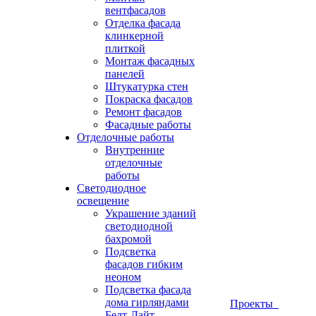
вентфасадов
Отделка фасада
клинкерной
плиткой
Монтаж фасадных
панелей
Штукатурка стен
Покраска фасадов
Ремонт фасадов
Фасадные работы
Отделочные работы
Внутренние
отделочные
работы
Светодиодное
освещение
Украшение зданий
светодиодной
бахромой
Подсветка
фасадов гибким
неоном
Подсветка фасада
дома гирляндами
Проекты
Белт-Лайт