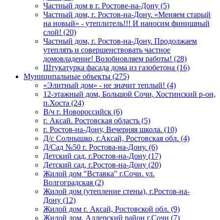
Частный дом в г. Ростове-на-Дону (5)
Частный дом, г. Ростов-на-Дону. «Меняем старый
на новый» - утеплитель!!! И наносим финишный
слой! (20)
Частный дом, г. Ростов-на-Дону. Продолжаем
утеплять и совершенствовать частное
домовладение! Возобновляем работы! (28)
Штукатурка фасада дома из газобетона (16)
Муниципальные объекты (275)
«Элитный дом» - не значит теплый! (4)
12-этажный дом, Большой Сочи, Хостинский р-он,
п.Хоста (24)
В/ч г. Новороссийск (6)
г. Аксай. Ростовская область (5)
г. Ростов-на-Дону, Вечерняя школа. (10)
Д/с Солнышко, г.Аксай, Ростовская обл. (4)
Д/Сад №50 г. Ростова-на-Дону. (6)
Детский сад, г.Ростов-на-Дону (17)
Детский сад, г.Ростов-на-Дону (20)
Жилой дом "Вставка" г.Сочи. ул.
Волгоградская (2)
Жилой дом (утепление стены), г.Ростов-на-
Дону (12)
Жилой дом г. Аксай, Ростовской обл. (9)
Жилой дом, Адлерский район г.Сочи (7)