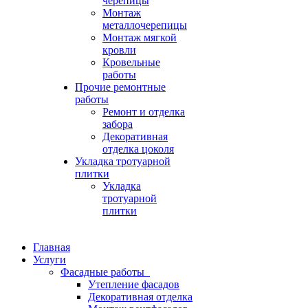
черепицы
Монтаж
металлочерепицы
Монтаж мягкой
кровли
Кровельные
работы
Прочие ремонтные
работы
Ремонт и отделка
забора
Декоративная
отделка цоколя
Укладка тротуарной
плитки
Укладка
тротуарной
плитки
Главная
Услуги
Фасадные работы
Утепление фасадов
Декоративная отделка