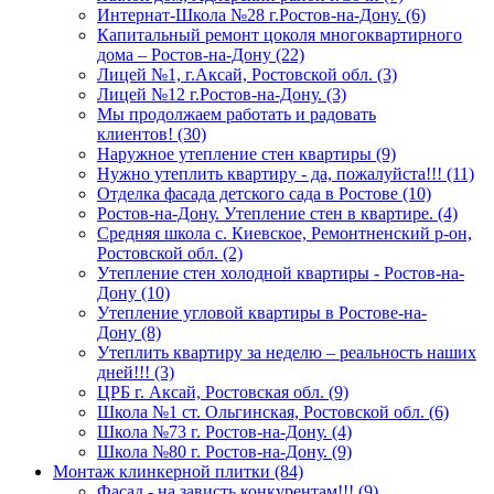
Интернат-Школа №28 г.Ростов-на-Дону. (6)
Капитальный ремонт цоколя многоквартирного
дома – Ростов-на-Дону (22)
Лицей №1, г.Аксай, Ростовской обл. (3)
Лицей №12 г.Ростов-на-Дону. (3)
Мы продолжаем работать и радовать
клиентов! (30)
Наружное утепление стен квартиры (9)
Нужно утеплить квартиру - да, пожалуйста!!! (11)
Отделка фасада детского сада в Ростове (10)
Ростов-на-Дону. Утепление стен в квартире. (4)
Средняя школа с. Киевское, Ремонтненский р-он,
Ростовской обл. (2)
Утепление стен холодной квартиры - Ростов-на-
Дону (10)
Утепление угловой квартиры в Ростове-на-
Дону (8)
Утеплить квартиру за неделю – реальность наших
дней!!! (3)
ЦРБ г. Аксай, Ростовская обл. (9)
Школа №1 ст. Ольгинская, Ростовской обл. (6)
Школа №73 г. Ростов-на-Дону. (4)
Школа №80 г. Ростов-на-Дону. (9)
Монтаж клинкерной плитки (84)
Фасад - на зависть конкурентам!!! (9)