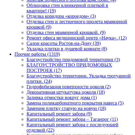
Облицовка стен клинкерной плиткой в
квартире! (19)
Отделка коридора «короедом» (3)
Отделка стен и лестничного пролета мраморной
крошкой (9)
Отделка стен мраморной крошкой. (9)
Ремонт офиса медицинский центр «Наука». (12)
Салон красоты Ростов-на-Дону (39)
Укладка плитки в душевой комнате (8)
Прочие работы (1319)
Благоустройство придомовой территории (3)
БЛАГОУСТРОЙСТВО ПРИДОМОВЫХ
ПОСТРОЕК (17)
Благоустройство территории. Укладка тротуарной
плитки. (24)
Гидрофобизация поверхности цоколя (2)
Декоративная штукатурка цоколя (18)
Заливка отмостки вокруг дома (1)
Замена поликарбонатного покрытия навеса (5)
Заменим плитку старую на новую (18)
Капитальный ремонт забора (9)
Капитальный ремонт забора – Таганрог (11)
Капитальный ремонт забора с последующей
отделкой (22)