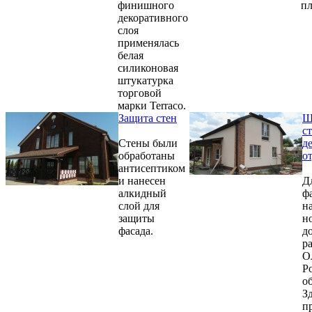
финишного
п
декоративного
слоя
применялась
белая
силиконовая
штукатурка
торговой
марки Terraco.
Защита стен
Ш
с
Стены были
д
обработаны
о
антисептиком
и нанесен
Д
алкидный
ф
слой для
н
защиты
н
фасада.
д
р
О
Р
о
З
п