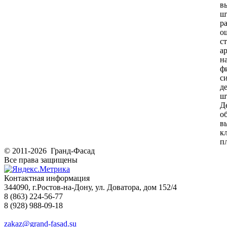
в
ш
р
о
с
а
н
ф
с
д
ш
Д
о
в
к
п
© 2011-2026 Гранд-Фасад
Все права защищены
Контактная информация
344090, г.Ростов-на-Дону, ул. Доватора, дом 152/4
8 (863) 224-56-77
8 (928) 988-09-18
zakaz@grand-fasad.su