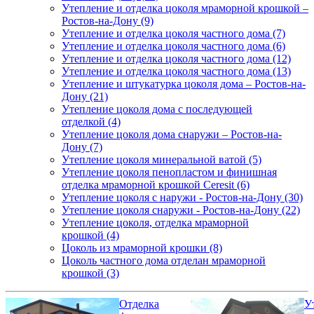
Утепление и отделка цоколя мраморной крошкой –
Ростов-на-Дону (9)
Утепление и отделка цоколя частного дома (7)
Утепление и отделка цоколя частного дома (6)
Утепление и отделка цоколя частного дома (12)
Утепление и отделка цоколя частного дома (13)
Утепление и штукатурка цоколя дома – Ростов-на-
Дону (21)
Утепление цоколя дома с последующей
отделкой (4)
Утепление цоколя дома снаружи – Ростов-на-
Дону (7)
Утепление цоколя минеральной ватой (5)
Утепление цоколя пенопластом и финишная
отделка мраморной крошкой Ceresit (6)
Утепление цоколя с наружи - Ростов-на-Дону (30)
Утепление цоколя снаружи - Ростов-на-Дону (22)
Утепление цоколя, отделка мраморной
крошкой (4)
Цоколь из мраморной крошки (8)
Цоколь частного дома отделан мраморной
крошкой (3)
Отделка
У