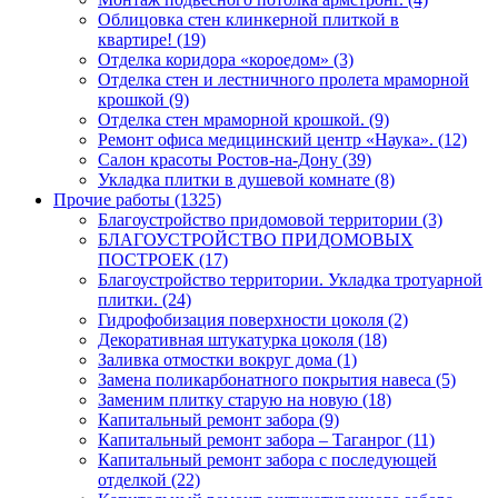
Облицовка стен клинкерной плиткой в
квартире! (19)
Отделка коридора «короедом» (3)
Отделка стен и лестничного пролета мраморной
крошкой (9)
Отделка стен мраморной крошкой. (9)
Ремонт офиса медицинский центр «Наука». (12)
Салон красоты Ростов-на-Дону (39)
Укладка плитки в душевой комнате (8)
Прочие работы (1325)
Благоустройство придомовой территории (3)
БЛАГОУСТРОЙСТВО ПРИДОМОВЫХ
ПОСТРОЕК (17)
Благоустройство территории. Укладка тротуарной
плитки. (24)
Гидрофобизация поверхности цоколя (2)
Декоративная штукатурка цоколя (18)
Заливка отмостки вокруг дома (1)
Замена поликарбонатного покрытия навеса (5)
Заменим плитку старую на новую (18)
Капитальный ремонт забора (9)
Капитальный ремонт забора – Таганрог (11)
Капитальный ремонт забора с последующей
отделкой (22)