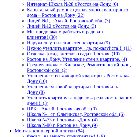
Интернат-Школа №28 г.Ростов-на-Дону. (6)
Капитальный ремонт цоколя многоквартирного
дома – Ростов-на-Дону (22)
Лицей №1, г.Аксай, Ростовской обл. (3)
Лицей №12 г.Ростов-на-Дону. (3)
Мы продолжаем работать и радовать
клиентов! (30)
Наружное утепление стен квартиры (9)
Нужно утеплить квартиру - да, пожалуйста!!! (11)
Отделка фасада детского сада в Ростове (10)
Ростов-на-Дону. Утепление стен в квартире. (4)
Средняя школа с. Киевское, Ремонтненский р-он,
Ростовской обл. (2)
Утепление стен холодной квартиры - Ростов-на-
Дону (10)
Утепление угловой квартиры в Ростове-на-
Дону (8)
Утеплить квартиру за неделю – реальность наших
дней!!! (3)
ЦРБ г. Аксай, Ростовская обл. (9)
Школа №1 ст. Ольгинская, Ростовской обл. (6)
Школа №73 г. Ростов-на-Дону. (4)
Школа №80 г. Ростов-на-Дону. (9)
Монтаж клинкерной плитки (84)
Фасад - на зависть конкурентам!!! (9)