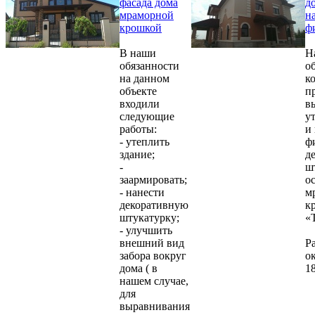
фасада дома
д
мраморной
н
крошкой
ф
В наши
Н
обязанности
об
на данном
к
объекте
п
входили
в
следующие
у
работы:
и
- утеплить
ф
здание;
д
-
ш
заармировать;
о
- нанести
м
декоративную
к
штукатурку;
«
- улучшить
внешний вид
Р
забора вокруг
о
дома ( в
18
нашем случае,
для
выравнивания