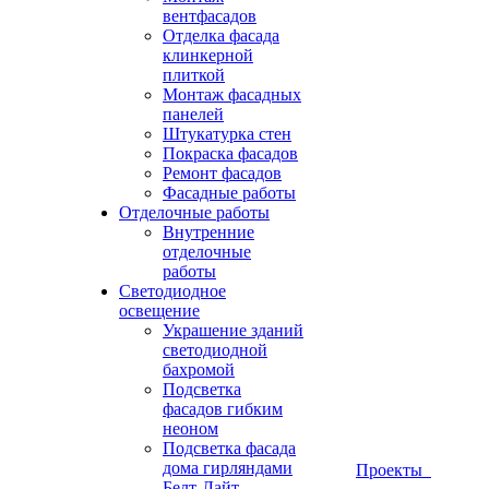
вентфасадов
Отделка фасада
клинкерной
плиткой
Монтаж фасадных
панелей
Штукатурка стен
Покраска фасадов
Ремонт фасадов
Фасадные работы
Отделочные работы
Внутренние
отделочные
работы
Светодиодное
освещение
Украшение зданий
светодиодной
бахромой
Подсветка
фасадов гибким
неоном
Подсветка фасада
дома гирляндами
Проекты
Белт-Лайт