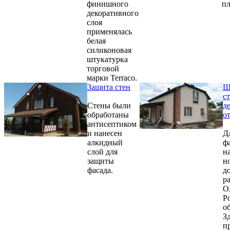
финишного
п
декоративного
слоя
применялась
белая
силиконовая
штукатурка
торговой
марки Terraco.
Защита стен
Ш
с
Стены были
д
обработаны
о
антисептиком
и нанесен
Д
алкидный
ф
слой для
н
защиты
н
фасада.
д
р
О
Р
о
З
п