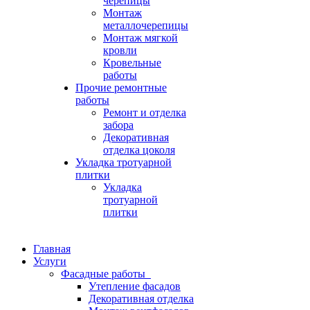
черепицы
Монтаж
металлочерепицы
Монтаж мягкой
кровли
Кровельные
работы
Прочие ремонтные
работы
Ремонт и отделка
забора
Декоративная
отделка цоколя
Укладка тротуарной
плитки
Укладка
тротуарной
плитки
Главная
Услуги
Фасадные работы
Утепление фасадов
Декоративная отделка