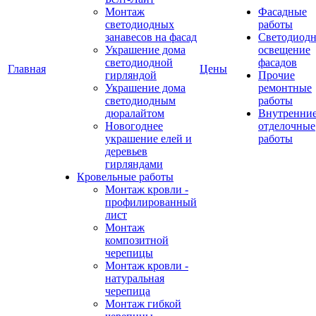
Монтаж
Фасадные
светодиодных
работы
занавесов на фасад
Светодиодн
Украшение дома
освещение
светодиодной
фасадов
Главная
Цены
гирляндой
Прочие
Украшение дома
ремонтные
светодиодным
работы
дюралайтом
Внутренни
Новогоднее
отделочные
украшение елей и
работы
деревьев
гирляндами
Кровельные работы
Монтаж кровли -
профилированный
лист
Монтаж
композитной
черепицы
Монтаж кровли -
натуральная
черепица
Монтаж гибкой