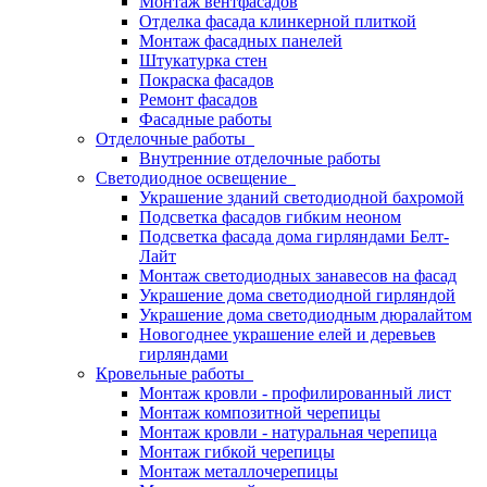
Монтаж вентфасадов
Отделка фасада клинкерной плиткой
Монтаж фасадных панелей
Штукатурка стен
Покраска фасадов
Ремонт фасадов
Фасадные работы
Отделочные работы
Внутренние отделочные работы
Светодиодное освещение
Украшение зданий светодиодной бахромой
Подсветка фасадов гибким неоном
Подсветка фасада дома гирляндами Белт-
Лайт
Монтаж светодиодных занавесов на фасад
Украшение дома светодиодной гирляндой
Украшение дома светодиодным дюралайтом
Новогоднее украшение елей и деревьев
гирляндами
Кровельные работы
Монтаж кровли - профилированный лист
Монтаж композитной черепицы
Монтаж кровли - натуральная черепица
Монтаж гибкой черепицы
Монтаж металлочерепицы