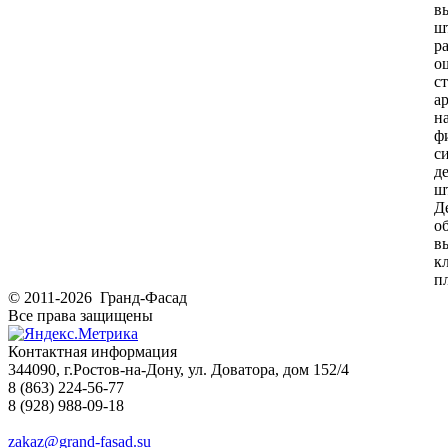
в
ш
р
о
с
а
н
ф
с
д
ш
Д
о
в
к
п
© 2011-2026 Гранд-Фасад
Все права защищены
Контактная информация
344090, г.Ростов-на-Дону, ул. Доватора, дом 152/4
8 (863) 224-56-77
8 (928) 988-09-18
zakaz@grand-fasad.su