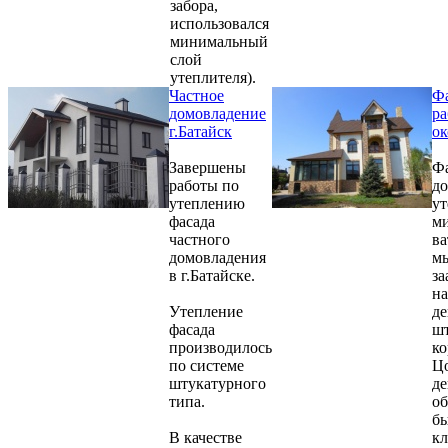
забора,
использовался
минимальный
слой
утеплителя).
Частное
Ф
домовладение
р
г.Батайск
о
Завершены
Фа
работы по
до
утеплению
ут
фасада
м
частного
ва
домовладения
м
в г.Батайске.
за
на
Утепление
де
фасада
шт
производилось
ко
по системе
Цо
штукатурного
де
типа.
о
б
В качестве
к