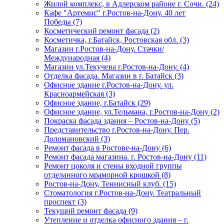
Жилой комплекс, в Адлерском районе г. Сочи. (24)
Кафе "Артемис" г.Ростов-на-Дону. 40 лет
Победы (7)
Косметический ремонт фасада (2)
Косметичка, г.Батайск, Ростовская обл. (3)
Магазин г.Ростов-на-Дону. Стачки/
Международная (4)
Магазин ул.Текучева г.Ростов-на-Дону. (4)
Отделка фасада. Магазин в г. Батайск (3)
Офисное здание г.Ростов-на-Дону. ул.
Красноармейская (3)
Офисное здание, г.Батайск (29)
Офисное здание, ул.Тельмана, г.Ростов-на-Дону (2)
Покраска фасада здания – Ростов-на-Дону (5)
Представительство г.Ростов-на-Дону. Пер.
Доломановский (3)
Ремонт фасада в Ростове-на-Дону (6)
Ремонт фасада магазина. г. Ростов-на-Дону (11)
Ремонт цоколя и стены входной группы
отделанного мраморной крошкой (8)
Ростов-на-Дону, Теннисный клуб. (15)
Стоматология г.Ростов-на-Дону. Театральный
проспект (3)
Текущий ремонт фасада (9)
Утепление и отделка офисного здания – г.