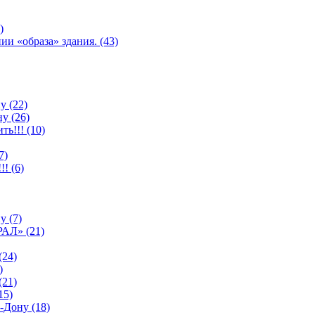
)
и «образа» здания. (43)
у (22)
у (26)
ь!!! (10)
7)
! (6)
у (7)
АЛ» (21)
(24)
)
(21)
15)
-Дону (18)