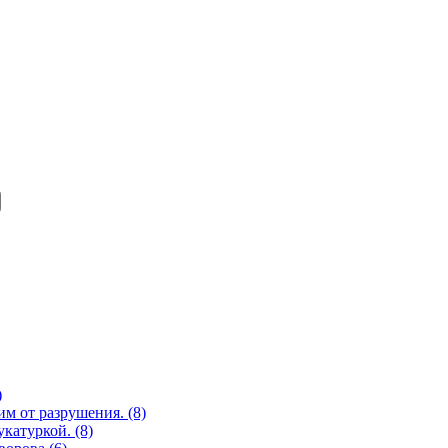
)
им от разрушения. (8)
катуркой. (8)