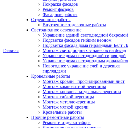
Покраска фасадов
Ремонт фасадов
Фасадные работы
Отделочные работы
Внутренние отделочные работы
Светодиодное освещение
Украшение зданий светодиодной бахромой
Подсветка фасадов гибким неоном
Подсветка фасада дома гирляндами Белт-Л
Главная
Монтаж светодиодных занавесов на фасад
Украшение дома светодиодной гирляндой
Украшение дома светодиодным дюралайто
Новогоднее украшение елей и деревьев
гирляндами
Кровельные работы
Монтаж кровли - профилированный лист
Монтаж композитной черепицы
Монтаж кровли - натуральная черепица
Монтаж гибкой черепицы
Монтаж металлочерепицы
Монтаж мягкой кровли
Кровельные работы
Прочие ремонтные работы
Ремонт и отделка забора
Декоративная отделка цоколя