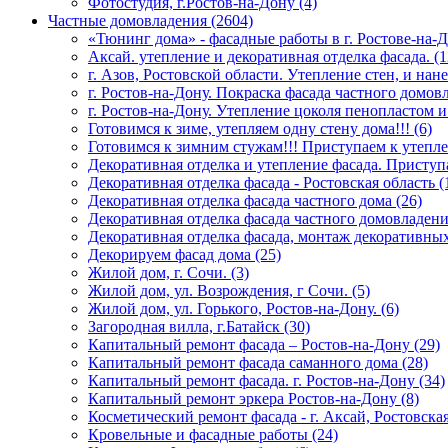
Фотостудия, г.Ростов-на-Дону (4)
Частные домовладения (2604)
«Тюнинг дома» - фасадные работы в г. Ростове-на-Д
Аксай. утепление и декоративная отделка фасада. (1
г. Азов, Ростовской области. Утепление стен, и на
г. Ростов-на-Дону. Покраска фасада частного домовл
г. Ростов-на-Дону. Утепление цоколя пенопластом и
Готовимся к зиме, утепляем одну стену дома!!! (6)
Готовимся к зимним стужам!!! Приступаем к утепле
Декоративная отделка и утепление фасада. Приступа
Декоративная отделка фасада - Ростовская область (
Декоративная отделка фасада частного дома (26)
Декоративная отделка фасада частного домовладения
Декоративная отделка фасада, монтаж декоративных
Декорируем фасад дома (25)
Жилой дом, г. Сочи. (3)
Жилой дом, ул. Возрождения, г Сочи. (5)
Жилой дом, ул. Горького, Ростов-на-Дону. (6)
Загородная вилла, г.Батайск (30)
Капитальный ремонт фасада – Ростов-на-Дону (29)
Капитальный ремонт фасада саманного дома (28)
Капитальный ремонт фасада. г. Ростов-на-Дону (34)
Капитальный ремонт эркера Ростов-на-Дону (8)
Косметический ремонт фасада - г. Аксай, Ростовская
Кровельные и фасадные работы (24)