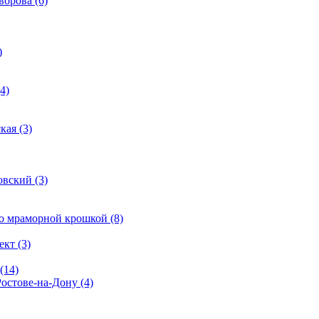
ворова (6)
)
4)
кая (3)
овский (3)
о мраморной крошкой (8)
кт (3)
(14)
Ростове-на-Дону (4)