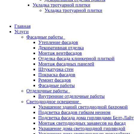
Укладка тротуарной плитки
Укладка тротуарной плитки
Главная
Услуги
Фасадные работы
Утепление фасадов
Декоративная отделка
Монтаж вентфасадов
Отделка фасада клинкерной плиткой
Монтаж фасадных панелей
Штукатурка стен
Покраска фасадов
Ремонт фасадов
Фасадные работы
Отделочные работы
Внутренние отделочные работы
Светодиодное освещение
Украшение зданий светодиодной бахромой
Подсветка фасадов гибким неоном
Подсветка фасада дома гирляндами Белт-Лайт
Монтаж светодиодных занавесов на фасад
Украшение дома светодиодной гирляндой
Украшение дома светодиодным дюралайтом