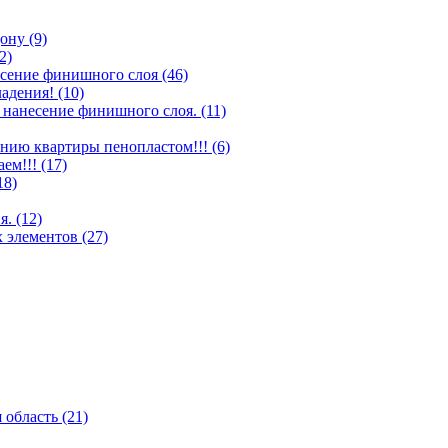
ону (9)
2)
несение финишного слоя (46)
адения! (10)
 нанесение финишного слоя. (11)
нию квартиры пенопластом!!! (6)
ем!!! (17)
18)
. (12)
 элементов (27)
 область (21)