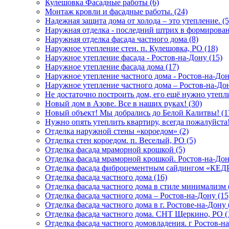
Кулешовка Фасадные работы (6)
Монтаж кровли и фасадные работы. (24)
Надежная защита дома от холода – это утепление. (5
Наружная отделка - последний штрих в формировани
Наружная отделка фасада частного дома (8)
Наружное утепление стен. п. Кулешовка, РО (18)
Наружное утепление фасада - Ростов-на-Дону (15)
Наружное утепление фасада дома (17)
Наружное утепление частного дома - Ростов-на-Дон
Наружное утепление частного дома – Ростов-на-Дон
Не достаточно построить дом, его ещё нужно утеплит
Новый дом в Азове. Все в наших руках! (30)
Новый объект! Мы добрались до Белой Калитвы! (1
Нужно опять утеплить квартиру, всегда пожалуйста!!
Отделка наружной стены «короедом» (2)
Отделка стен короедом. п. Веселый, РО (5)
Отделка фасада мраморной крошкой (5)
Отделка фасада мраморной крошкой. Ростов-на-Дон
Отделка фасада фиброцементным сайдингом «КЕДР
Отделка фасада частного дома (16)
Отделка фасада частного дома в стиле минимализм 
Отделка фасада частного дома – Ростов-на-Дону (15
Отделка фасада частного дома в г. Ростове-на-Дону 
Отделка фасада частного дома. СНТ Щеркино, РО (
Отделка фасада частного домовладения. г Ростов-на