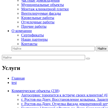
Частные домовладения
Муниципальные объекты
Монтаж клинкерной плитки
Вентилируемые фасады
Кровельные работы
Отделочные работы
Прочие работы
О компании
Сертификаты
Наши партнеры
Контакты
Найти
Услуги
Главная
test
Коммерческие объекты (238)
Автосервис торопится к встрече своих клиентов! (6
г. Ростов-на-Дону. Восстановление козырька. Защит
г. Ростов-на-Дону. Отделка фасада декоративной шту