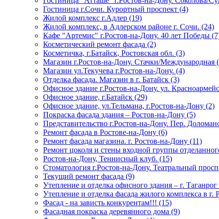
Гостиница "Атташе" г.Ростов-на-Дону. Соколова/Су
Гостиница г.Сочи. Курортный проспект (4)
Жилой комплекс г.Адлер (19)
Жилой комплекс, в Адлерском районе г. Сочи. (24)
Кафе "Артемис" г.Ростов-на-Дону. 40 лет Победы (7
Косметический ремонт фасада (2)
Косметичка, г.Батайск, Ростовская обл. (3)
Магазин г.Ростов-на-Дону. Стачки/Международная (
Магазин ул.Текучева г.Ростов-на-Дону. (4)
Отделка фасада. Магазин в г. Батайск (3)
Офисное здание г.Ростов-на-Дону. ул. Красноармейс
Офисное здание, г.Батайск (29)
Офисное здание, ул.Тельмана, г.Ростов-на-Дону (2)
Покраска фасада здания – Ростов-на-Дону (5)
Представительство г.Ростов-на-Дону. Пер. Доломан
Ремонт фасада в Ростове-на-Дону (6)
Ремонт фасада магазина. г. Ростов-на-Дону (11)
Ремонт цоколя и стены входной группы отделанног
Ростов-на-Дону, Теннисный клуб. (15)
Стоматология г.Ростов-на-Дону. Театральный проспе
Текущий ремонт фасада (9)
Утепление и отделка офисного здания – г. Таганрог 
Утепление и отделка фасада жилого комплекса в г. 
Фасад - на зависть конкурентам!!! (15)
Фасадная покраска деревянного дома (9)