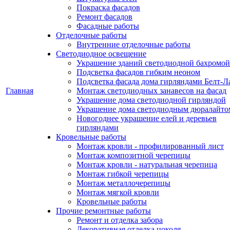
Покраска фасадов
Ремонт фасадов
Фасадные работы
Отделочные работы
Внутренние отделочные работы
Светодиодное освещение
Украшение зданий светодиодной бахромой
Подсветка фасадов гибким неоном
Подсветка фасада дома гирляндами Белт-Л
Главная
Монтаж светодиодных занавесов на фасад
Украшение дома светодиодной гирляндой
Украшение дома светодиодным дюралайто
Новогоднее украшение елей и деревьев
гирляндами
Кровельные работы
Монтаж кровли - профилированный лист
Монтаж композитной черепицы
Монтаж кровли - натуральная черепица
Монтаж гибкой черепицы
Монтаж металлочерепицы
Монтаж мягкой кровли
Кровельные работы
Прочие ремонтные работы
Ремонт и отделка забора
Декоративная отделка цоколя