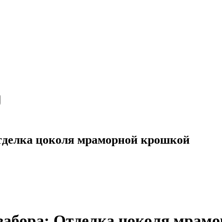
тделка цоколя мраморной крошкой
забора: Отделка цоколя мрам