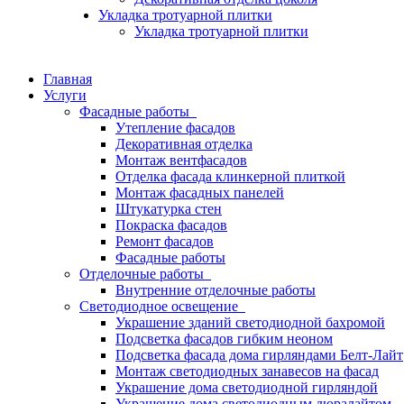
Укладка тротуарной плитки
Укладка тротуарной плитки
Главная
Услуги
Фасадные работы
Утепление фасадов
Декоративная отделка
Монтаж вентфасадов
Отделка фасада клинкерной плиткой
Монтаж фасадных панелей
Штукатурка стен
Покраска фасадов
Ремонт фасадов
Фасадные работы
Отделочные работы
Внутренние отделочные работы
Светодиодное освещение
Украшение зданий светодиодной бахромой
Подсветка фасадов гибким неоном
Подсветка фасада дома гирляндами Белт-Лайт
Монтаж светодиодных занавесов на фасад
Украшение дома светодиодной гирляндой
Украшение дома светодиодным дюралайтом