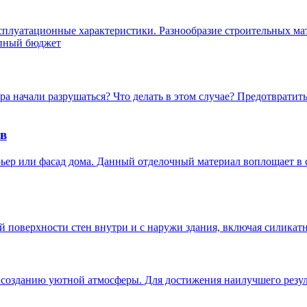
эксплуатационные характеристики. Разнообразие строительных м
упный бюджет
ра начали разрушаться? Что делать в этом случае? Предотврати
в
ер или фасад дома. Данный отделочный материал воплощает в с
 поверхности стен внутри и с наружи здания, включая силикатн
о созданию уютной атмосферы. Для достижения наилучшего рез