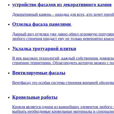
устройство фасадов из декоративного камня
Декоративный камень – находка для всех, кто хочет преоб
Отделка фасада панелями
Данный вид отделки уже давно обрел огромную популярн
любого строения придаст ему не только невероятно крас
Укладка тротуарной плитки
В век высоких технологий, каждый собственник домовла
строению территории. Облагородить которую можно с п
Вентилируемые фасады
Вентфасад это особая система строения внешней оболочк
Кровельные работы
Кровля является одним из важнейших элементов любого з
выбрать необходимые кровельные материалы и специалис