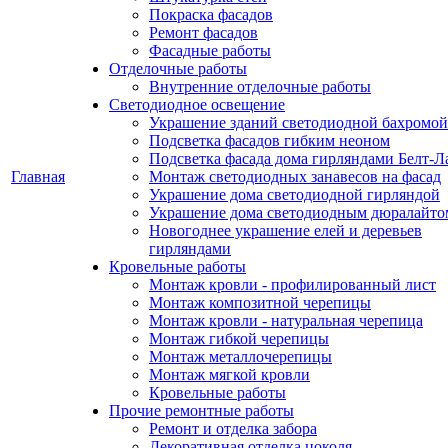
Покраска фасадов
Ремонт фасадов
Фасадные работы
Отделочные работы
Внутренние отделочные работы
Светодиодное освещение
Украшение зданий светодиодной бахромой
Подсветка фасадов гибким неоном
Подсветка фасада дома гирляндами Белт-Л
Главная
Монтаж светодиодных занавесов на фасад
Украшение дома светодиодной гирляндой
Украшение дома светодиодным дюралайто
Новогоднее украшение елей и деревьев
гирляндами
Кровельные работы
Монтаж кровли - профилированный лист
Монтаж композитной черепицы
Монтаж кровли - натуральная черепица
Монтаж гибкой черепицы
Монтаж металлочерепицы
Монтаж мягкой кровли
Кровельные работы
Прочие ремонтные работы
Ремонт и отделка забора
Декоративная отделка цоколя