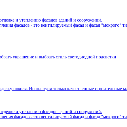
отделке и утеплению фасадов зданий и сооружений.
ления фасадов - это вентилируемый фасад и фасад "мокрого" ти
обрать украшение и выбрать стиль светодиодной подсветки
тделку цоколя. Используем только качественные строительные м
отделке и утеплению фасадов зданий и сооружений.
ления фасадов - это вентилируемый фасад и фасад "мокрого" ти