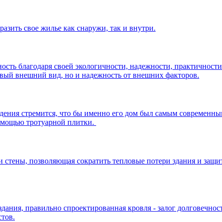
разить свое жилье как снаружи, так и внутри.
ость благодаря своей экологичности, надежности, практичност
ивый внешний вид, но и надежность от внешних факторов.
дения стремится, что бы именно его дом был самым современны
омощью тротуарной плитки.
и стены, позволяющая сократить тепловые потери здания и защ
дания, правильно спроектированная кровля - залог долговечнос
тов.