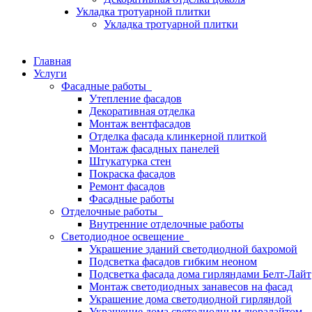
Укладка тротуарной плитки
Укладка тротуарной плитки
Главная
Услуги
Фасадные работы
Утепление фасадов
Декоративная отделка
Монтаж вентфасадов
Отделка фасада клинкерной плиткой
Монтаж фасадных панелей
Штукатурка стен
Покраска фасадов
Ремонт фасадов
Фасадные работы
Отделочные работы
Внутренние отделочные работы
Светодиодное освещение
Украшение зданий светодиодной бахромой
Подсветка фасадов гибким неоном
Подсветка фасада дома гирляндами Белт-Лайт
Монтаж светодиодных занавесов на фасад
Украшение дома светодиодной гирляндой
Украшение дома светодиодным дюралайтом