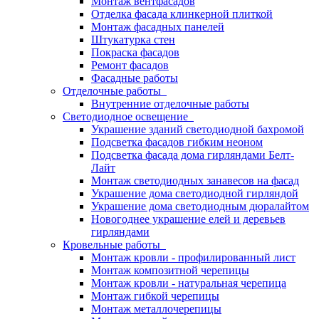
Монтаж вентфасадов
Отделка фасада клинкерной плиткой
Монтаж фасадных панелей
Штукатурка стен
Покраска фасадов
Ремонт фасадов
Фасадные работы
Отделочные работы
Внутренние отделочные работы
Светодиодное освещение
Украшение зданий светодиодной бахромой
Подсветка фасадов гибким неоном
Подсветка фасада дома гирляндами Белт-
Лайт
Монтаж светодиодных занавесов на фасад
Украшение дома светодиодной гирляндой
Украшение дома светодиодным дюралайтом
Новогоднее украшение елей и деревьев
гирляндами
Кровельные работы
Монтаж кровли - профилированный лист
Монтаж композитной черепицы
Монтаж кровли - натуральная черепица
Монтаж гибкой черепицы
Монтаж металлочерепицы