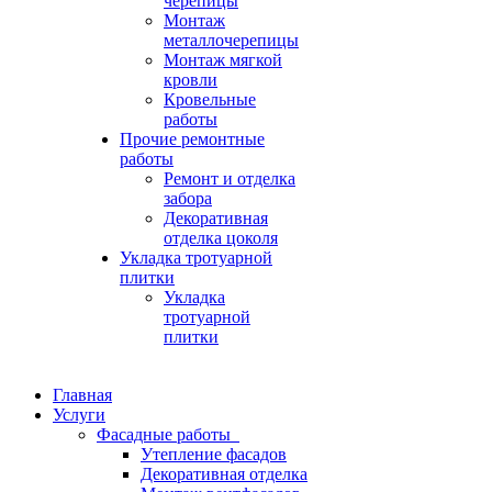
черепицы
Монтаж
металлочерепицы
Монтаж мягкой
кровли
Кровельные
работы
Прочие ремонтные
работы
Ремонт и отделка
забора
Декоративная
отделка цоколя
Укладка тротуарной
плитки
Укладка
тротуарной
плитки
Главная
Услуги
Фасадные работы
Утепление фасадов
Декоративная отделка