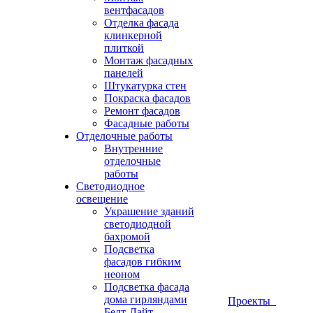
вентфасадов
Отделка фасада
клинкерной
плиткой
Монтаж фасадных
панелей
Штукатурка стен
Покраска фасадов
Ремонт фасадов
Фасадные работы
Отделочные работы
Внутренние
отделочные
работы
Светодиодное
освещение
Украшение зданий
светодиодной
бахромой
Подсветка
фасадов гибким
неоном
Подсветка фасада
дома гирляндами
Проекты
Белт-Лайт