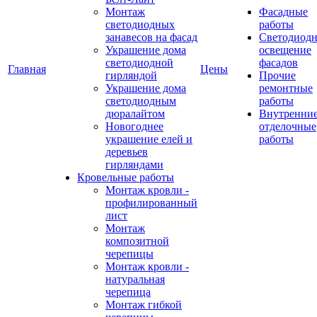
Монтаж
Фасадные
светодиодных
работы
занавесов на фасад
Светодиодн
Украшение дома
освещение
светодиодной
фасадов
Главная
Цены
гирляндой
Прочие
Украшение дома
ремонтные
светодиодным
работы
дюралайтом
Внутренни
Новогоднее
отделочные
украшение елей и
работы
деревьев
гирляндами
Кровельные работы
Монтаж кровли -
профилированный
лист
Монтаж
композитной
черепицы
Монтаж кровли -
натуральная
черепица
Монтаж гибкой