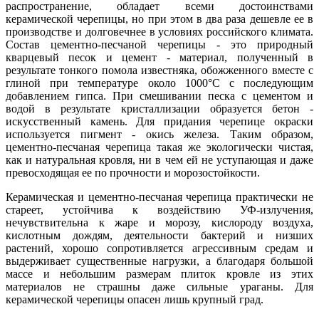
распространение, обладает всеми достоинствами
керамической черепицы, но при этом в два раза дешевле ее в
производстве и долговечнее в условиях российского климата.
Состав цементно-песчаной черепицы - это природный
кварцевый песок и цемент - материал, полученный в
результате тонкого помола известняка, обожженного вместе с
глиной при температуре около 1000°С с последующим
добавлением гипса. При смешивании песка с цементом и
водой в результате кристаллизации образуется бетон -
искусственный камень. Для придания черепице окраски
используется пигмент - окись железа. Таким образом,
цементно-песчаная черепица такая же экологически чистая,
как и натуральная кровля, ни в чем ей не уступающая и даже
превосходящая ее по прочности и морозостойкости.
Керамическая и цементно-песчаная черепица практически не
стареет, устойчива к воздействию УФ-излучения,
нечувствительна к жаре и морозу, кислороду воздуха,
кислотным дождям, деятельности бактерий и низших
растений, хорошо сопротивляется агрессивным средам и
выдерживает существенные нагрузки, а благодаря большой
массе и небольшим размерам плиток кровле из этих
материалов не страшны даже сильные ураганы. Для
керамической черепицы опасен лишь крупный град.