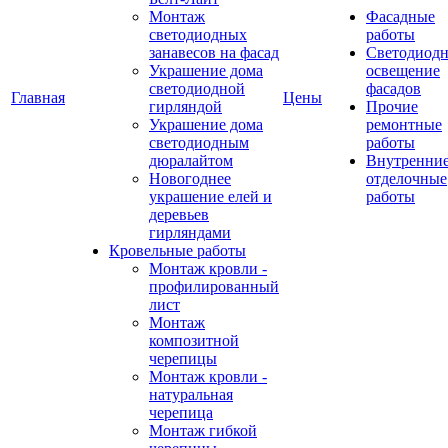
Монтаж
Фасадные
светодиодных
работы
занавесов на фасад
Светодиодн
Украшение дома
освещение
светодиодной
фасадов
Главная
Цены
гирляндой
Прочие
Украшение дома
ремонтные
светодиодным
работы
дюралайтом
Внутренни
Новогоднее
отделочные
украшение елей и
работы
деревьев
гирляндами
Кровельные работы
Монтаж кровли -
профилированный
лист
Монтаж
композитной
черепицы
Монтаж кровли -
натуральная
черепица
Монтаж гибкой