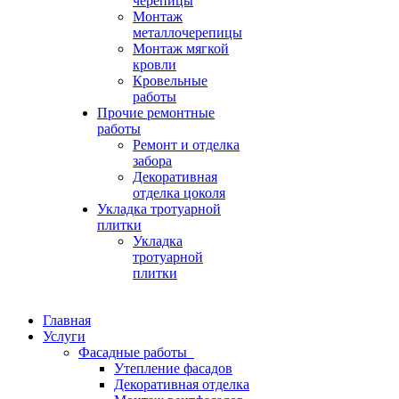
черепицы
Монтаж
металлочерепицы
Монтаж мягкой
кровли
Кровельные
работы
Прочие ремонтные
работы
Ремонт и отделка
забора
Декоративная
отделка цоколя
Укладка тротуарной
плитки
Укладка
тротуарной
плитки
Главная
Услуги
Фасадные работы
Утепление фасадов
Декоративная отделка