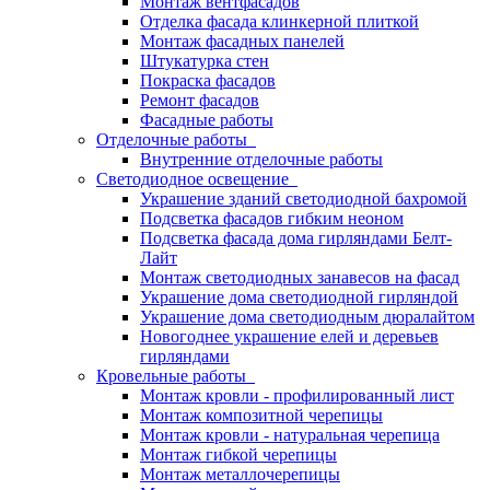
Монтаж вентфасадов
Отделка фасада клинкерной плиткой
Монтаж фасадных панелей
Штукатурка стен
Покраска фасадов
Ремонт фасадов
Фасадные работы
Отделочные работы
Внутренние отделочные работы
Светодиодное освещение
Украшение зданий светодиодной бахромой
Подсветка фасадов гибким неоном
Подсветка фасада дома гирляндами Белт-
Лайт
Монтаж светодиодных занавесов на фасад
Украшение дома светодиодной гирляндой
Украшение дома светодиодным дюралайтом
Новогоднее украшение елей и деревьев
гирляндами
Кровельные работы
Монтаж кровли - профилированный лист
Монтаж композитной черепицы
Монтаж кровли - натуральная черепица
Монтаж гибкой черепицы
Монтаж металлочерепицы