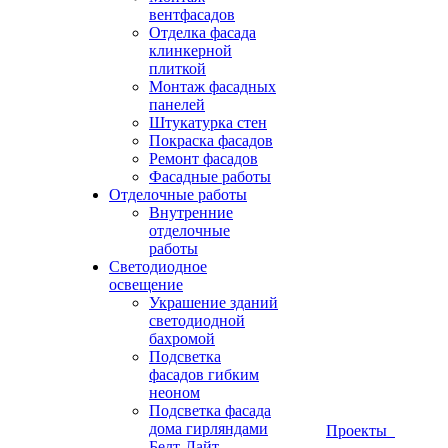
вентфасадов
Отделка фасада
клинкерной
плиткой
Монтаж фасадных
панелей
Штукатурка стен
Покраска фасадов
Ремонт фасадов
Фасадные работы
Отделочные работы
Внутренние
отделочные
работы
Светодиодное
освещение
Украшение зданий
светодиодной
бахромой
Подсветка
фасадов гибким
неоном
Подсветка фасада
дома гирляндами
Проекты
Белт-Лайт