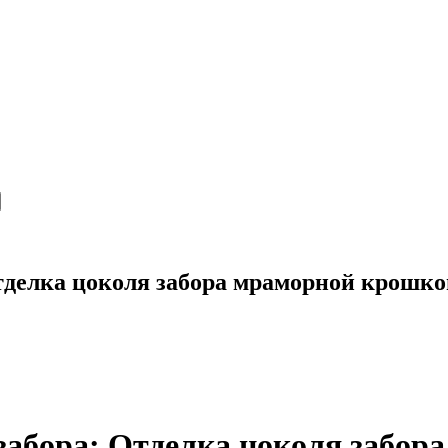
тделка цоколя забора мраморной крошко
забора: Отделка цоколя забор