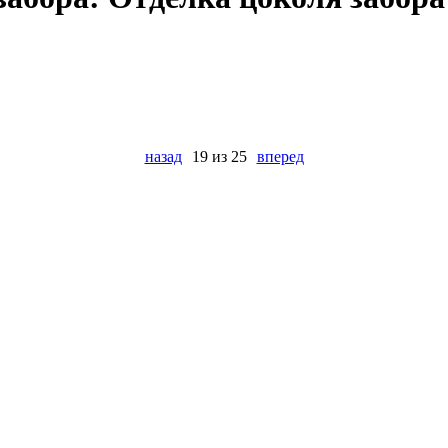
назад
19 из 25
вперед