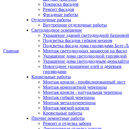
Покраска фасадов
Ремонт фасадов
Фасадные работы
Отделочные работы
Внутренние отделочные работы
Светодиодное освещение
Украшение зданий светодиодной бахромой
Подсветка фасадов гибким неоном
Подсветка фасада дома гирляндами Белт-Л
Главная
Монтаж светодиодных занавесов на фасад
Украшение дома светодиодной гирляндой
Украшение дома светодиодным дюралайто
Новогоднее украшение елей и деревьев
гирляндами
Кровельные работы
Монтаж кровли - профилированный лист
Монтаж композитной черепицы
Монтаж кровли - натуральная черепица
Монтаж гибкой черепицы
Монтаж металлочерепицы
Монтаж мягкой кровли
Кровельные работы
Прочие ремонтные работы
Ремонт и отделка забора
Декоративная отделка цоколя