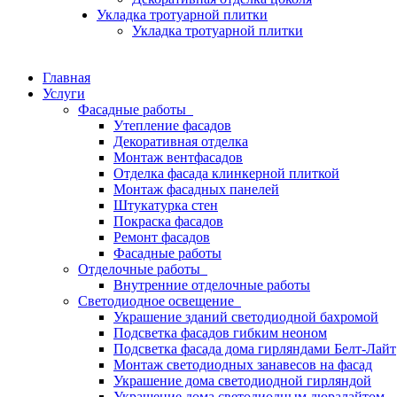
Укладка тротуарной плитки
Укладка тротуарной плитки
Главная
Услуги
Фасадные работы
Утепление фасадов
Декоративная отделка
Монтаж вентфасадов
Отделка фасада клинкерной плиткой
Монтаж фасадных панелей
Штукатурка стен
Покраска фасадов
Ремонт фасадов
Фасадные работы
Отделочные работы
Внутренние отделочные работы
Светодиодное освещение
Украшение зданий светодиодной бахромой
Подсветка фасадов гибким неоном
Подсветка фасада дома гирляндами Белт-Лайт
Монтаж светодиодных занавесов на фасад
Украшение дома светодиодной гирляндой
Украшение дома светодиодным дюралайтом