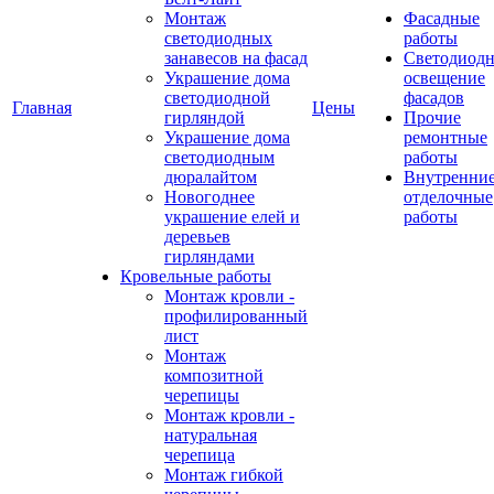
Монтаж
Фасадные
светодиодных
работы
занавесов на фасад
Светодиодн
Украшение дома
освещение
светодиодной
фасадов
Главная
Цены
гирляндой
Прочие
Украшение дома
ремонтные
светодиодным
работы
дюралайтом
Внутренни
Новогоднее
отделочные
украшение елей и
работы
деревьев
гирляндами
Кровельные работы
Монтаж кровли -
профилированный
лист
Монтаж
композитной
черепицы
Монтаж кровли -
натуральная
черепица
Монтаж гибкой