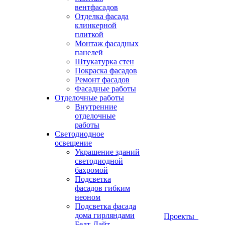
вентфасадов
Отделка фасада
клинкерной
плиткой
Монтаж фасадных
панелей
Штукатурка стен
Покраска фасадов
Ремонт фасадов
Фасадные работы
Отделочные работы
Внутренние
отделочные
работы
Светодиодное
освещение
Украшение зданий
светодиодной
бахромой
Подсветка
фасадов гибким
неоном
Подсветка фасада
дома гирляндами
Проекты
Белт-Лайт