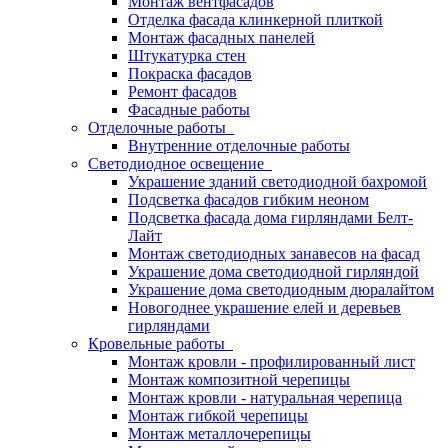
Монтаж вентфасадов
Отделка фасада клинкерной плиткой
Монтаж фасадных панелей
Штукатурка стен
Покраска фасадов
Ремонт фасадов
Фасадные работы
Отделочные работы
Внутренние отделочные работы
Светодиодное освещение
Украшение зданий светодиодной бахромой
Подсветка фасадов гибким неоном
Подсветка фасада дома гирляндами Белт-
Лайт
Монтаж светодиодных занавесов на фасад
Украшение дома светодиодной гирляндой
Украшение дома светодиодным дюралайтом
Новогоднее украшение елей и деревьев
гирляндами
Кровельные работы
Монтаж кровли - профилированный лист
Монтаж композитной черепицы
Монтаж кровли - натуральная черепица
Монтаж гибкой черепицы
Монтаж металлочерепицы