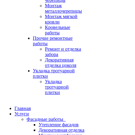
черепицы
Монтаж
металлочерепицы
Монтаж мягкой
кровли
Кровельные
работы
Прочие ремонтные
работы
Ремонт и отделка
забора
Декоративная
отделка цоколя
Укладка тротуарной
плитки
Укладка
тротуарной
плитки
Главная
Услуги
Фасадные работы
Утепление фасадов
Декоративная отделка