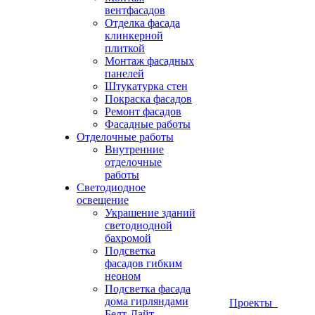
вентфасадов
Отделка фасада
клинкерной
плиткой
Монтаж фасадных
панелей
Штукатурка стен
Покраска фасадов
Ремонт фасадов
Фасадные работы
Отделочные работы
Внутренние
отделочные
работы
Светодиодное
освещение
Украшение зданий
светодиодной
бахромой
Подсветка
фасадов гибким
неоном
Подсветка фасада
дома гирляндами
Проекты
Белт-Лайт