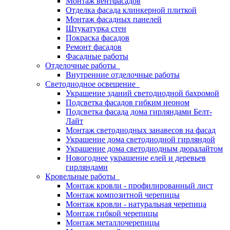
Монтаж вентфасадов
Отделка фасада клинкерной плиткой
Монтаж фасадных панелей
Штукатурка стен
Покраска фасадов
Ремонт фасадов
Фасадные работы
Отделочные работы
Внутренние отделочные работы
Светодиодное освещение
Украшение зданий светодиодной бахромой
Подсветка фасадов гибким неоном
Подсветка фасада дома гирляндами Белт-
Лайт
Монтаж светодиодных занавесов на фасад
Украшение дома светодиодной гирляндой
Украшение дома светодиодным дюралайтом
Новогоднее украшение елей и деревьев
гирляндами
Кровельные работы
Монтаж кровли - профилированный лист
Монтаж композитной черепицы
Монтаж кровли - натуральная черепица
Монтаж гибкой черепицы
Монтаж металлочерепицы