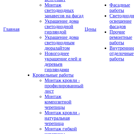
Монтаж
Фасадные
светодиодных
работы
занавесов на фасад
Светодиодн
Украшение дома
освещение
светодиодной
фасадов
Главная
Цены
гирляндой
Прочие
Украшение дома
ремонтные
светодиодным
работы
дюралайтом
Внутренни
Новогоднее
отделочные
украшение елей и
работы
деревьев
гирляндами
Кровельные работы
Монтаж кровли -
профилированный
лист
Монтаж
композитной
черепицы
Монтаж кровли -
натуральная
черепица
Монтаж гибкой