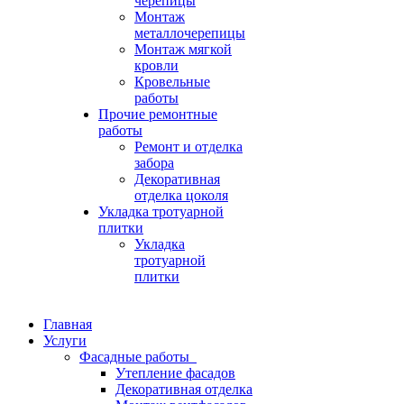
черепицы
Монтаж
металлочерепицы
Монтаж мягкой
кровли
Кровельные
работы
Прочие ремонтные
работы
Ремонт и отделка
забора
Декоративная
отделка цоколя
Укладка тротуарной
плитки
Укладка
тротуарной
плитки
Главная
Услуги
Фасадные работы
Утепление фасадов
Декоративная отделка