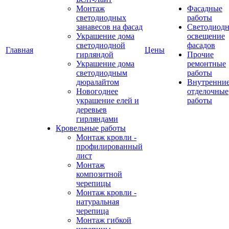
Монтаж
Фасадные
светодиодных
работы
занавесов на фасад
Светодиодн
Украшение дома
освещение
светодиодной
фасадов
Главная
Цены
гирляндой
Прочие
Украшение дома
ремонтные
светодиодным
работы
дюралайтом
Внутренни
Новогоднее
отделочные
украшение елей и
работы
деревьев
гирляндами
Кровельные работы
Монтаж кровли -
профилированный
лист
Монтаж
композитной
черепицы
Монтаж кровли -
натуральная
черепица
Монтаж гибкой