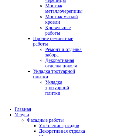
черепицы
Монтаж
металлочерепицы
Монтаж мягкой
кровли
Кровельные
работы
Прочие ремонтные
работы
Ремонт и отделка
забора
Декоративная
отделка цоколя
Укладка тротуарной
плитки
Укладка
тротуарной
плитки
Главная
Услуги
Фасадные работы
Утепление фасадов
Декоративная отделка