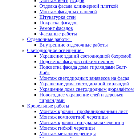
Монтаж вентфасадов
Отделка фасада клинкерной плиткой
Монтаж фасадных панелей
Штукатурка стен
Покраска фасадов
Ремонт фасадов
Фасадные работы
Отделочные работы
Внутренние отделочные работы
Светодиодное освещение
Украшение зданий светодиодной бахромой
Подсветка фасадов гибким неоном
Подсветка фасада дома гирляндами Белт-
Лайт
Монтаж светодиодных занавесов на фасад
Украшение дома светодиодной гирляндой
Украшение дома светодиодным дюралайтом
Новогоднее украшение елей и деревьев
гирляндами
Кровельные работы
Монтаж кровли - профилированный лист
Монтаж композитной черепицы
Монтаж кровли - натуральная черепица
Монтаж гибкой черепицы
Монтаж металлочерепицы