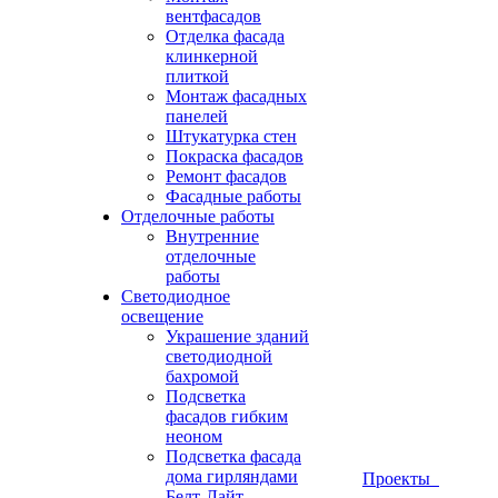
вентфасадов
Отделка фасада
клинкерной
плиткой
Монтаж фасадных
панелей
Штукатурка стен
Покраска фасадов
Ремонт фасадов
Фасадные работы
Отделочные работы
Внутренние
отделочные
работы
Светодиодное
освещение
Украшение зданий
светодиодной
бахромой
Подсветка
фасадов гибким
неоном
Подсветка фасада
дома гирляндами
Проекты
Белт-Лайт