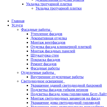
Укладка тротуарной плитки
Укладка тротуарной плитки
Главная
Услуги
Фасадные работы
Утепление фасадов
Декоративная отделка
Монтаж вентфасадов
Отделка фасада клинкерной плиткой
Монтаж фасадных панелей
Штукатурка стен
Покраска фасадов
Ремонт фасадов
Фасадные работы
Отделочные работы
Внутренние отделочные работы
Светодиодное освещение
Украшение зданий светодиодной бахромой
Подсветка фасадов гибким неоном
Подсветка фасада дома гирляндами Белт-Лайт
Монтаж светодиодных занавесов на фасад
Украшение дома светодиодной гирляндой
Украшение дома светодиодным дюралайтом