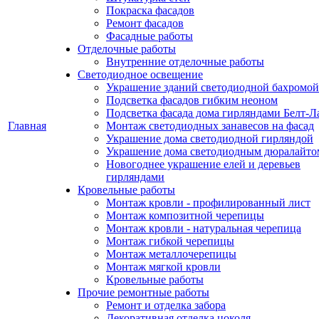
Покраска фасадов
Ремонт фасадов
Фасадные работы
Отделочные работы
Внутренние отделочные работы
Светодиодное освещение
Украшение зданий светодиодной бахромой
Подсветка фасадов гибким неоном
Подсветка фасада дома гирляндами Белт-Л
Главная
Монтаж светодиодных занавесов на фасад
Украшение дома светодиодной гирляндой
Украшение дома светодиодным дюралайто
Новогоднее украшение елей и деревьев
гирляндами
Кровельные работы
Монтаж кровли - профилированный лист
Монтаж композитной черепицы
Монтаж кровли - натуральная черепица
Монтаж гибкой черепицы
Монтаж металлочерепицы
Монтаж мягкой кровли
Кровельные работы
Прочие ремонтные работы
Ремонт и отделка забора
Декоративная отделка цоколя