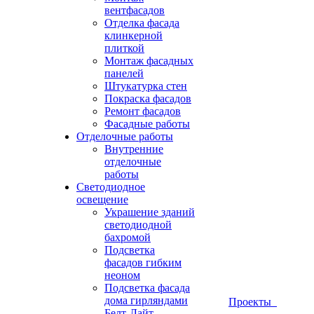
вентфасадов
Отделка фасада
клинкерной
плиткой
Монтаж фасадных
панелей
Штукатурка стен
Покраска фасадов
Ремонт фасадов
Фасадные работы
Отделочные работы
Внутренние
отделочные
работы
Светодиодное
освещение
Украшение зданий
светодиодной
бахромой
Подсветка
фасадов гибким
неоном
Подсветка фасада
дома гирляндами
Проекты
Белт-Лайт