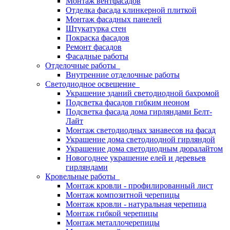
Монтаж вентфасадов
Отделка фасада клинкерной плиткой
Монтаж фасадных панелей
Штукатурка стен
Покраска фасадов
Ремонт фасадов
Фасадные работы
Отделочные работы
Внутренние отделочные работы
Светодиодное освещение
Украшение зданий светодиодной бахромой
Подсветка фасадов гибким неоном
Подсветка фасада дома гирляндами Белт-
Лайт
Монтаж светодиодных занавесов на фасад
Украшение дома светодиодной гирляндой
Украшение дома светодиодным дюралайтом
Новогоднее украшение елей и деревьев
гирляндами
Кровельные работы
Монтаж кровли - профилированный лист
Монтаж композитной черепицы
Монтаж кровли - натуральная черепица
Монтаж гибкой черепицы
Монтаж металлочерепицы