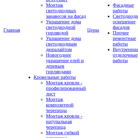
Монтаж
Фасадные
светодиодных
работы
занавесов на фасад
Светодиодн
Украшение дома
освещение
светодиодной
фасадов
Главная
Цены
гирляндой
Прочие
Украшение дома
ремонтные
светодиодным
работы
дюралайтом
Внутренни
Новогоднее
отделочные
украшение елей и
работы
деревьев
гирляндами
Кровельные работы
Монтаж кровли -
профилированный
лист
Монтаж
композитной
черепицы
Монтаж кровли -
натуральная
черепица
Монтаж гибкой