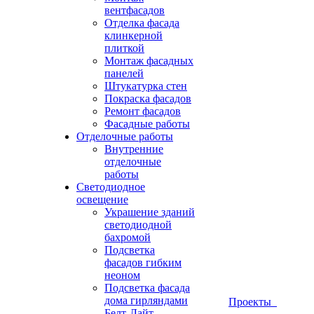
вентфасадов
Отделка фасада
клинкерной
плиткой
Монтаж фасадных
панелей
Штукатурка стен
Покраска фасадов
Ремонт фасадов
Фасадные работы
Отделочные работы
Внутренние
отделочные
работы
Светодиодное
освещение
Украшение зданий
светодиодной
бахромой
Подсветка
фасадов гибким
неоном
Подсветка фасада
дома гирляндами
Проекты
Белт-Лайт