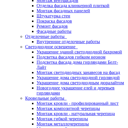
Монтаж вентфасадов
Отделка фасада клинкерной плиткой
Монтаж фасадных панелей
Штукатурка стен
Покраска фасадов
Ремонт фасадов
Фасадные работы
Отделочные работы
Внутренние отделочные работы
Светодиодное освещение
Украшение зданий светодиодной бахромой
Подсветка фасадов гибким неоном
Подсветка фасада дома гирляндами Белт-
Лайт
Монтаж светодиодных занавесов на фасад
Украшение дома светодиодной гирляндой
Украшение дома светодиодным дюралайтом
Новогоднее украшение елей и деревьев
гирляндами
Кровельные работы
Монтаж кровли - профилированный лист
Монтаж композитной черепицы
Монтаж кровли - натуральная черепица
Монтаж гибкой черепицы
Монтаж металлочерепицы