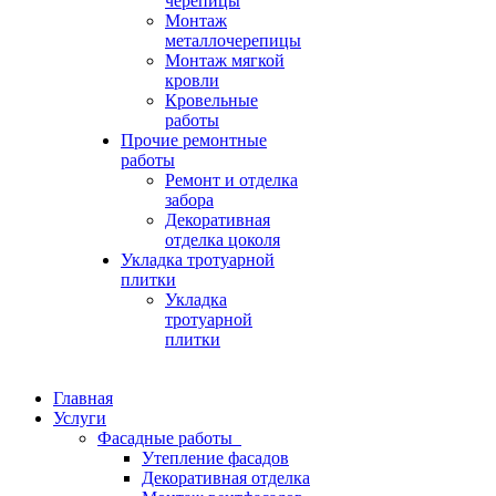
черепицы
Монтаж
металлочерепицы
Монтаж мягкой
кровли
Кровельные
работы
Прочие ремонтные
работы
Ремонт и отделка
забора
Декоративная
отделка цоколя
Укладка тротуарной
плитки
Укладка
тротуарной
плитки
Главная
Услуги
Фасадные работы
Утепление фасадов
Декоративная отделка