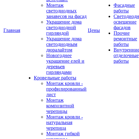
Монтаж
Фасадные
светодиодных
работы
занавесов на фасад
Светодиодн
Украшение дома
освещение
светодиодной
фасадов
Главная
Цены
гирляндой
Прочие
Украшение дома
ремонтные
светодиодным
работы
дюралайтом
Внутренни
Новогоднее
отделочные
украшение елей и
работы
деревьев
гирляндами
Кровельные работы
Монтаж кровли -
профилированный
лист
Монтаж
композитной
черепицы
Монтаж кровли -
натуральная
черепица
Монтаж гибкой