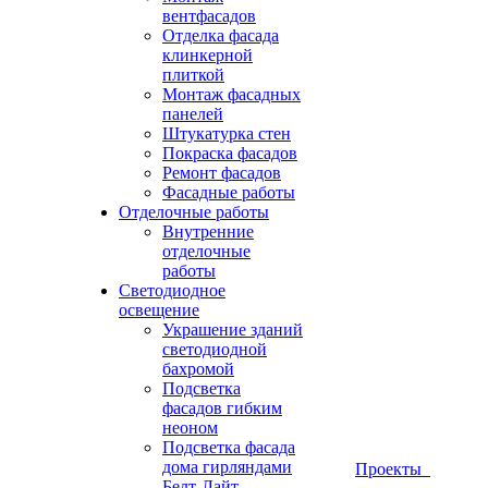
вентфасадов
Отделка фасада
клинкерной
плиткой
Монтаж фасадных
панелей
Штукатурка стен
Покраска фасадов
Ремонт фасадов
Фасадные работы
Отделочные работы
Внутренние
отделочные
работы
Светодиодное
освещение
Украшение зданий
светодиодной
бахромой
Подсветка
фасадов гибким
неоном
Подсветка фасада
дома гирляндами
Проекты
Белт-Лайт