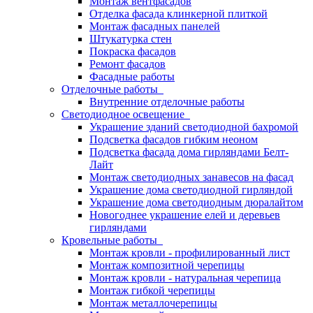
Монтаж вентфасадов
Отделка фасада клинкерной плиткой
Монтаж фасадных панелей
Штукатурка стен
Покраска фасадов
Ремонт фасадов
Фасадные работы
Отделочные работы
Внутренние отделочные работы
Светодиодное освещение
Украшение зданий светодиодной бахромой
Подсветка фасадов гибким неоном
Подсветка фасада дома гирляндами Белт-
Лайт
Монтаж светодиодных занавесов на фасад
Украшение дома светодиодной гирляндой
Украшение дома светодиодным дюралайтом
Новогоднее украшение елей и деревьев
гирляндами
Кровельные работы
Монтаж кровли - профилированный лист
Монтаж композитной черепицы
Монтаж кровли - натуральная черепица
Монтаж гибкой черепицы
Монтаж металлочерепицы