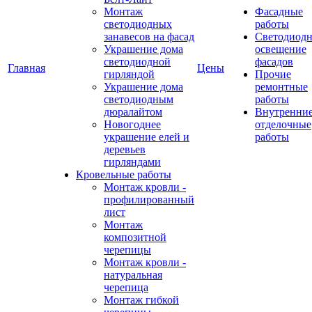
Монтаж
Фасадные
светодиодных
работы
занавесов на фасад
Светодиодн
Украшение дома
освещение
светодиодной
фасадов
Главная
Цены
гирляндой
Прочие
Украшение дома
ремонтные
светодиодным
работы
дюралайтом
Внутренни
Новогоднее
отделочные
украшение елей и
работы
деревьев
гирляндами
Кровельные работы
Монтаж кровли -
профилированный
лист
Монтаж
композитной
черепицы
Монтаж кровли -
натуральная
черепица
Монтаж гибкой