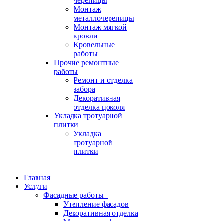
черепицы
Монтаж
металлочерепицы
Монтаж мягкой
кровли
Кровельные
работы
Прочие ремонтные
работы
Ремонт и отделка
забора
Декоративная
отделка цоколя
Укладка тротуарной
плитки
Укладка
тротуарной
плитки
Главная
Услуги
Фасадные работы
Утепление фасадов
Декоративная отделка