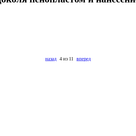
назад
4 из 11
вперед