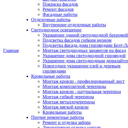
Покраска фасадов
Ремонт фасадов
Фасадные работы
Отделочные работы
Внутренние отделочные работы
Светодиодное освещение
Украшение зданий светодиодной бахромой
Подсветка фасадов гибким неоном
Подсветка фасада дома гирляндами Белт-Л
Главная
Монтаж светодиодных занавесов на фасад
Украшение дома светодиодной гирляндой
Украшение дома светодиодным дюралайто
Новогоднее украшение елей и деревьев
гирляндами
Кровельные работы
Монтаж кровли - профилированный лист
Монтаж композитной черепицы
Монтаж кровли - натуральная черепица
Монтаж гибкой черепицы
Монтаж металлочерепицы
Монтаж мягкой кровли
Кровельные работы
Прочие ремонтные работы
Ремонт и отделка забора
Декоративная отделка цоколя