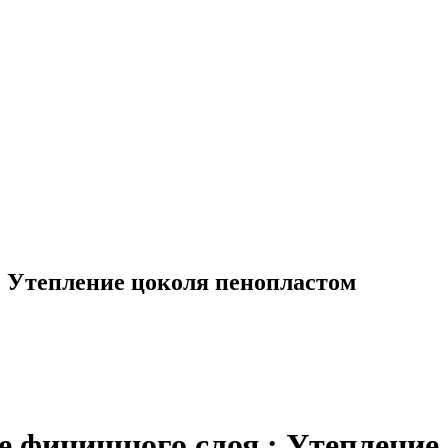
.: Утепление цоколя пенопластом
ие финишного слоя.: Утепление