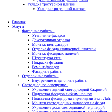
Укладка тротуарной плитки
Укладка тротуарной плитки
Главная
Услуги
Фасадные работы
Утепление фасадов
Декоративная отделка
Монтаж вентфасадов
Отделка фасада клинкерной плиткой
Монтаж фасадных панелей
Штукатурка стен
Покраска фасадов
Ремонт фасадов
Фасадные работы
Отделочные работы
Внутренние отделочные работы
Светодиодное освещение
Украшение зданий светодиодной бахромой
Подсветка фасадов гибким неоном
Подсветка фасада дома гирляндами Белт-Лайт
Монтаж светодиодных занавесов на фасад
Украшение дома светодиодной гирляндой
Украшение дома светодиодным дюралайтом