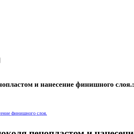
енопластом и нанесение финишного слоя
есение финишного слоя.
 цоколя пенопластом и нанесен