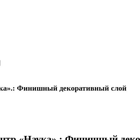
ука».: Финишный декоративный слой
ентр «Наука».: Финишный дек