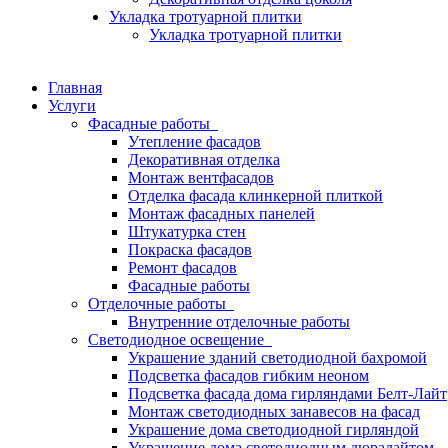
Укладка тротуарной плитки
Укладка тротуарной плитки
Главная
Услуги
Фасадные работы
Утепление фасадов
Декоративная отделка
Монтаж вентфасадов
Отделка фасада клинкерной плиткой
Монтаж фасадных панелей
Штукатурка стен
Покраска фасадов
Ремонт фасадов
Фасадные работы
Отделочные работы
Внутренние отделочные работы
Светодиодное освещение
Украшение зданий светодиодной бахромой
Подсветка фасадов гибким неоном
Подсветка фасада дома гирляндами Белт-Лайт
Монтаж светодиодных занавесов на фасад
Украшение дома светодиодной гирляндой
Украшение дома светодиодным дюралайтом