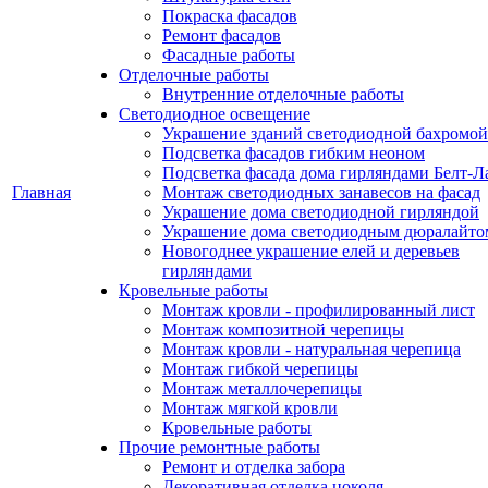
Покраска фасадов
Ремонт фасадов
Фасадные работы
Отделочные работы
Внутренние отделочные работы
Светодиодное освещение
Украшение зданий светодиодной бахромой
Подсветка фасадов гибким неоном
Подсветка фасада дома гирляндами Белт-Л
Главная
Монтаж светодиодных занавесов на фасад
Украшение дома светодиодной гирляндой
Украшение дома светодиодным дюралайто
Новогоднее украшение елей и деревьев
гирляндами
Кровельные работы
Монтаж кровли - профилированный лист
Монтаж композитной черепицы
Монтаж кровли - натуральная черепица
Монтаж гибкой черепицы
Монтаж металлочерепицы
Монтаж мягкой кровли
Кровельные работы
Прочие ремонтные работы
Ремонт и отделка забора
Декоративная отделка цоколя