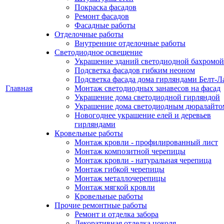
Покраска фасадов
Ремонт фасадов
Фасадные работы
Отделочные работы
Внутренние отделочные работы
Светодиодное освещение
Украшение зданий светодиодной бахромой
Подсветка фасадов гибким неоном
Подсветка фасада дома гирляндами Белт-Л
Главная
Монтаж светодиодных занавесов на фасад
Украшение дома светодиодной гирляндой
Украшение дома светодиодным дюралайто
Новогоднее украшение елей и деревьев
гирляндами
Кровельные работы
Монтаж кровли - профилированный лист
Монтаж композитной черепицы
Монтаж кровли - натуральная черепица
Монтаж гибкой черепицы
Монтаж металлочерепицы
Монтаж мягкой кровли
Кровельные работы
Прочие ремонтные работы
Ремонт и отделка забора
Декоративная отделка цоколя