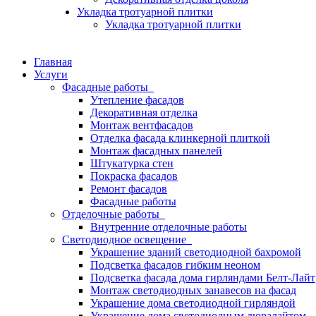
Укладка тротуарной плитки
Укладка тротуарной плитки
Главная
Услуги
Фасадные работы
Утепление фасадов
Декоративная отделка
Монтаж вентфасадов
Отделка фасада клинкерной плиткой
Монтаж фасадных панелей
Штукатурка стен
Покраска фасадов
Ремонт фасадов
Фасадные работы
Отделочные работы
Внутренние отделочные работы
Светодиодное освещение
Украшение зданий светодиодной бахромой
Подсветка фасадов гибким неоном
Подсветка фасада дома гирляндами Белт-Лайт
Монтаж светодиодных занавесов на фасад
Украшение дома светодиодной гирляндой
Украшение дома светодиодным дюралайтом