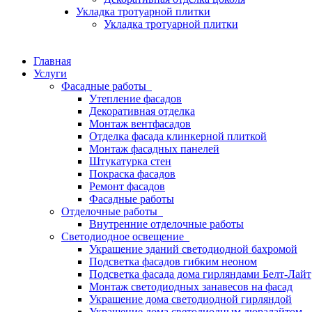
Укладка тротуарной плитки
Укладка тротуарной плитки
Главная
Услуги
Фасадные работы
Утепление фасадов
Декоративная отделка
Монтаж вентфасадов
Отделка фасада клинкерной плиткой
Монтаж фасадных панелей
Штукатурка стен
Покраска фасадов
Ремонт фасадов
Фасадные работы
Отделочные работы
Внутренние отделочные работы
Светодиодное освещение
Украшение зданий светодиодной бахромой
Подсветка фасадов гибким неоном
Подсветка фасада дома гирляндами Белт-Лайт
Монтаж светодиодных занавесов на фасад
Украшение дома светодиодной гирляндой
Украшение дома светодиодным дюралайтом