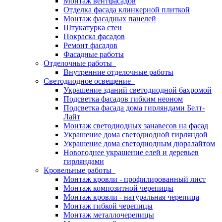
Монтаж вентфасадов
Отделка фасада клинкерной плиткой
Монтаж фасадных панелей
Штукатурка стен
Покраска фасадов
Ремонт фасадов
Фасадные работы
Отделочные работы
Внутренние отделочные работы
Светодиодное освещение
Украшение зданий светодиодной бахромой
Подсветка фасадов гибким неоном
Подсветка фасада дома гирляндами Белт-
Лайт
Монтаж светодиодных занавесов на фасад
Украшение дома светодиодной гирляндой
Украшение дома светодиодным дюралайтом
Новогоднее украшение елей и деревьев
гирляндами
Кровельные работы
Монтаж кровли - профилированный лист
Монтаж композитной черепицы
Монтаж кровли - натуральная черепица
Монтаж гибкой черепицы
Монтаж металлочерепицы