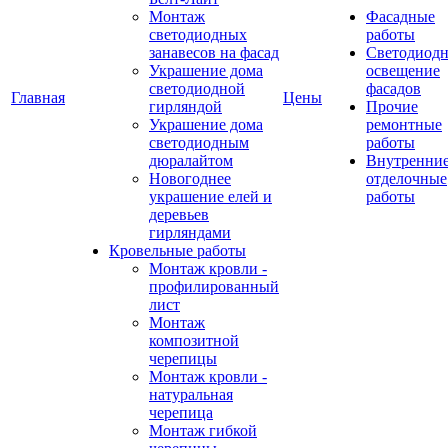
Монтаж
Фасадные
светодиодных
работы
занавесов на фасад
Светодиодн
Украшение дома
освещение
светодиодной
фасадов
Главная
Цены
гирляндой
Прочие
Украшение дома
ремонтные
светодиодным
работы
дюралайтом
Внутренни
Новогоднее
отделочные
украшение елей и
работы
деревьев
гирляндами
Кровельные работы
Монтаж кровли -
профилированный
лист
Монтаж
композитной
черепицы
Монтаж кровли -
натуральная
черепица
Монтаж гибкой