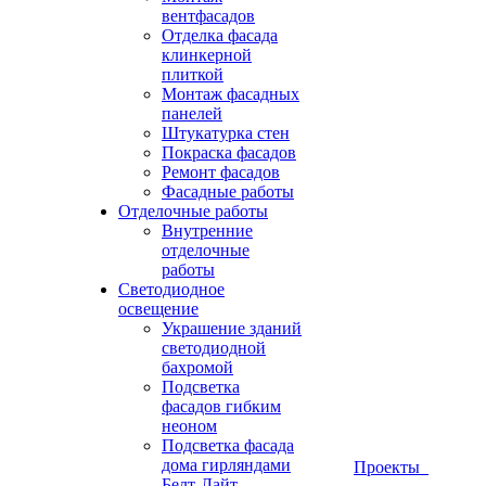
вентфасадов
Отделка фасада
клинкерной
плиткой
Монтаж фасадных
панелей
Штукатурка стен
Покраска фасадов
Ремонт фасадов
Фасадные работы
Отделочные работы
Внутренние
отделочные
работы
Светодиодное
освещение
Украшение зданий
светодиодной
бахромой
Подсветка
фасадов гибким
неоном
Подсветка фасада
дома гирляндами
Проекты
Белт-Лайт