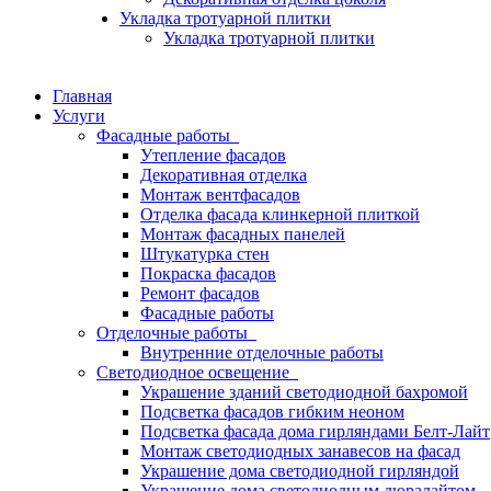
Укладка тротуарной плитки
Укладка тротуарной плитки
Главная
Услуги
Фасадные работы
Утепление фасадов
Декоративная отделка
Монтаж вентфасадов
Отделка фасада клинкерной плиткой
Монтаж фасадных панелей
Штукатурка стен
Покраска фасадов
Ремонт фасадов
Фасадные работы
Отделочные работы
Внутренние отделочные работы
Светодиодное освещение
Украшение зданий светодиодной бахромой
Подсветка фасадов гибким неоном
Подсветка фасада дома гирляндами Белт-Лайт
Монтаж светодиодных занавесов на фасад
Украшение дома светодиодной гирляндой
Украшение дома светодиодным дюралайтом