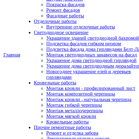
Покраска фасадов
Ремонт фасадов
Фасадные работы
Отделочные работы
Внутренние отделочные работы
Светодиодное освещение
Украшение зданий светодиодной бахромой
Подсветка фасадов гибким неоном
Подсветка фасада дома гирляндами Белт-Л
Главная
Монтаж светодиодных занавесов на фасад
Украшение дома светодиодной гирляндой
Украшение дома светодиодным дюралайто
Новогоднее украшение елей и деревьев
гирляндами
Кровельные работы
Монтаж кровли - профилированный лист
Монтаж композитной черепицы
Монтаж кровли - натуральная черепица
Монтаж гибкой черепицы
Монтаж металлочерепицы
Монтаж мягкой кровли
Кровельные работы
Прочие ремонтные работы
Ремонт и отделка забора
Декоративная отделка цоколя