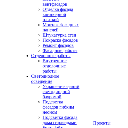
вентфасадов
Отделка фасада
клинкерной
плиткой
Монтаж фасадных
панелей
Штукатурка стен
Покраска фасадов
Ремонт фасадов
Фасадные работы
Отделочные работы
Внутренние
отделочные
работы
Светодиодное
освещение
Украшение зданий
светодиодной
бахромой
Подсветка
фасадов гибким
неоном
Подсветка фасада
дома гирляндами
Проекты
Белт-Лайт