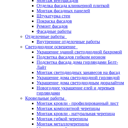
Монтаж вентфасадов
Отделка фасада клинкерной плиткой
Монтаж фасадных панелей
Штукатурка стен
Покраска фасадов
Ремонт фасадов
Фасадные работы
Отделочные работы
Внутренние отделочные работы
Светодиодное освещение
Украшение зданий светодиодной бахромой
Подсветка фасадов гибким неоном
Подсветка фасада дома гирляндами Белт-
Лайт
Монтаж светодиодных занавесов на фасад
Украшение дома светодиодной гирляндой
Украшение дома светодиодным дюралайтом
Новогоднее украшение елей и деревьев
гирляндами
Кровельные работы
Монтаж кровли - профилированный лист
Монтаж композитной черепицы
Монтаж кровли - натуральная черепица
Монтаж гибкой черепицы
Монтаж металлочерепицы