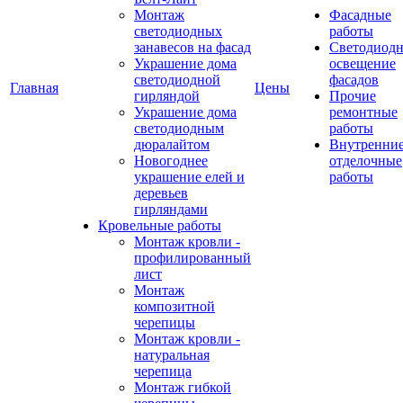
Монтаж
Фасадные
светодиодных
работы
занавесов на фасад
Светодиодн
Украшение дома
освещение
светодиодной
фасадов
Главная
Цены
гирляндой
Прочие
Украшение дома
ремонтные
светодиодным
работы
дюралайтом
Внутренни
Новогоднее
отделочные
украшение елей и
работы
деревьев
гирляндами
Кровельные работы
Монтаж кровли -
профилированный
лист
Монтаж
композитной
черепицы
Монтаж кровли -
натуральная
черепица
Монтаж гибкой