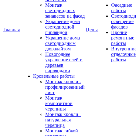
Монтаж
Фасадные
светодиодных
работы
занавесов на фасад
Светодиодн
Украшение дома
освещение
светодиодной
фасадов
Главная
Цены
гирляндой
Прочие
Украшение дома
ремонтные
светодиодным
работы
дюралайтом
Внутренни
Новогоднее
отделочные
украшение елей и
работы
деревьев
гирляндами
Кровельные работы
Монтаж кровли -
профилированный
лист
Монтаж
композитной
черепицы
Монтаж кровли -
натуральная
черепица
Монтаж гибкой