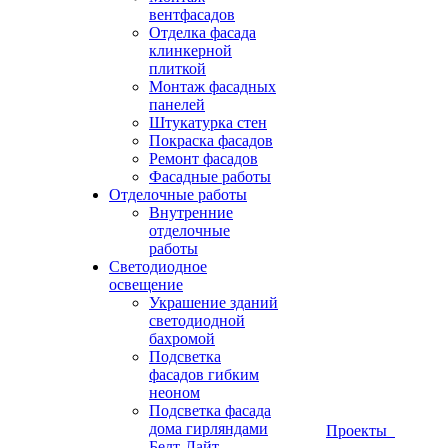
вентфасадов
Отделка фасада
клинкерной
плиткой
Монтаж фасадных
панелей
Штукатурка стен
Покраска фасадов
Ремонт фасадов
Фасадные работы
Отделочные работы
Внутренние
отделочные
работы
Светодиодное
освещение
Украшение зданий
светодиодной
бахромой
Подсветка
фасадов гибким
неоном
Подсветка фасада
дома гирляндами
Проекты
Белт-Лайт