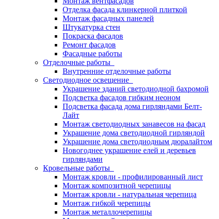
Монтаж вентфасадов
Отделка фасада клинкерной плиткой
Монтаж фасадных панелей
Штукатурка стен
Покраска фасадов
Ремонт фасадов
Фасадные работы
Отделочные работы
Внутренние отделочные работы
Светодиодное освещение
Украшение зданий светодиодной бахромой
Подсветка фасадов гибким неоном
Подсветка фасада дома гирляндами Белт-
Лайт
Монтаж светодиодных занавесов на фасад
Украшение дома светодиодной гирляндой
Украшение дома светодиодным дюралайтом
Новогоднее украшение елей и деревьев
гирляндами
Кровельные работы
Монтаж кровли - профилированный лист
Монтаж композитной черепицы
Монтаж кровли - натуральная черепица
Монтаж гибкой черепицы
Монтаж металлочерепицы