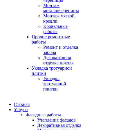
черепицы
Монтаж
металлочерепицы
Монтаж мягкой
кровли
Кровельные
работы
Прочие ремонтные
работы
Ремонт и отделка
забора
Декоративная
отделка цоколя
Укладка тротуарной
плитки
Укладка
тротуарной
плитки
Главная
Услуги
Фасадные работы
Утепление фасадов
Декоративная отделка