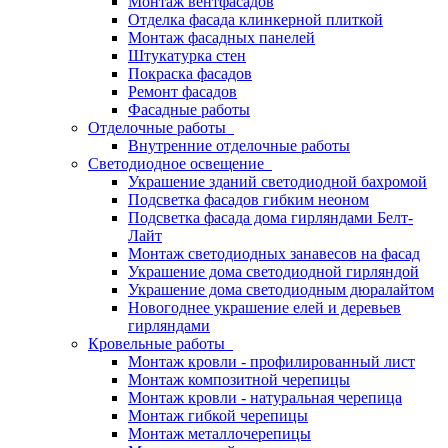
Монтаж вентфасадов
Отделка фасада клинкерной плиткой
Монтаж фасадных панелей
Штукатурка стен
Покраска фасадов
Ремонт фасадов
Фасадные работы
Отделочные работы
Внутренние отделочные работы
Светодиодное освещение
Украшение зданий светодиодной бахромой
Подсветка фасадов гибким неоном
Подсветка фасада дома гирляндами Белт-
Лайт
Монтаж светодиодных занавесов на фасад
Украшение дома светодиодной гирляндой
Украшение дома светодиодным дюралайтом
Новогоднее украшение елей и деревьев
гирляндами
Кровельные работы
Монтаж кровли - профилированный лист
Монтаж композитной черепицы
Монтаж кровли - натуральная черепица
Монтаж гибкой черепицы
Монтаж металлочерепицы