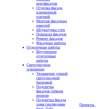
вентфасадов
Отделка фасада
клинкерной
плиткой
Монтаж фасадных
панелей
Штукатурка стен
Покраска фасадов
Ремонт фасадов
Фасадные работы
Отделочные работы
Внутренние
отделочные
работы
Светодиодное
освещение
Украшение зданий
светодиодной
бахромой
Подсветка
фасадов гибким
неоном
Подсветка фасада
дома гирляндами
Проекты
Белт-Лайт