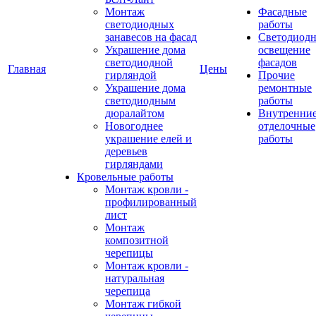
Монтаж
Фасадные
светодиодных
работы
занавесов на фасад
Светодиодн
Украшение дома
освещение
светодиодной
фасадов
Главная
Цены
гирляндой
Прочие
Украшение дома
ремонтные
светодиодным
работы
дюралайтом
Внутренни
Новогоднее
отделочные
украшение елей и
работы
деревьев
гирляндами
Кровельные работы
Монтаж кровли -
профилированный
лист
Монтаж
композитной
черепицы
Монтаж кровли -
натуральная
черепица
Монтаж гибкой