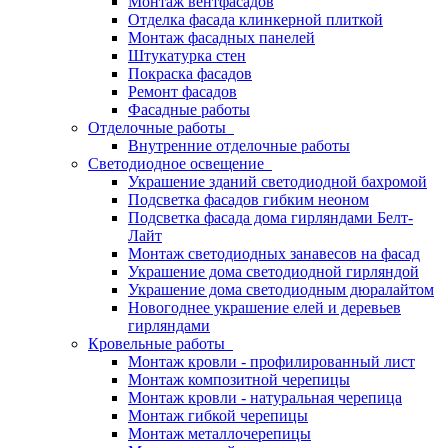
Монтаж вентфасадов
Отделка фасада клинкерной плиткой
Монтаж фасадных панелей
Штукатурка стен
Покраска фасадов
Ремонт фасадов
Фасадные работы
Отделочные работы
Внутренние отделочные работы
Светодиодное освещение
Украшение зданий светодиодной бахромой
Подсветка фасадов гибким неоном
Подсветка фасада дома гирляндами Белт-
Лайт
Монтаж светодиодных занавесов на фасад
Украшение дома светодиодной гирляндой
Украшение дома светодиодным дюралайтом
Новогоднее украшение елей и деревьев
гирляндами
Кровельные работы
Монтаж кровли - профилированный лист
Монтаж композитной черепицы
Монтаж кровли - натуральная черепица
Монтаж гибкой черепицы
Монтаж металлочерепицы