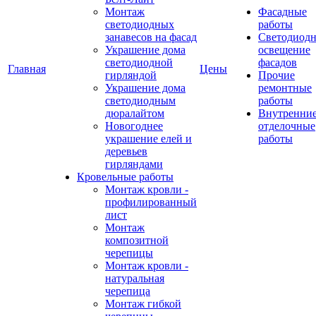
Монтаж
Фасадные
светодиодных
работы
занавесов на фасад
Светодиодн
Украшение дома
освещение
светодиодной
фасадов
Главная
Цены
гирляндой
Прочие
Украшение дома
ремонтные
светодиодным
работы
дюралайтом
Внутренни
Новогоднее
отделочные
украшение елей и
работы
деревьев
гирляндами
Кровельные работы
Монтаж кровли -
профилированный
лист
Монтаж
композитной
черепицы
Монтаж кровли -
натуральная
черепица
Монтаж гибкой