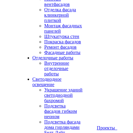
вентфасадов
Отделка фасада
клинкерной
плиткой
Монтаж фасадных
панелей
Штукатурка стен
Покраска фасадов
Ремонт фасадов
Фасадные работы
Отделочные работы
Внутренние
отделочные
работы
Светодиодное
освещение
Украшение зданий
светодиодной
бахромой
Подсветка
фасадов гибким
неоном
Подсветка фасада
дома гирляндами
Проекты
Белт-Лайт