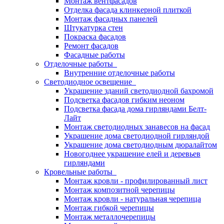
Монтаж вентфасадов
Отделка фасада клинкерной плиткой
Монтаж фасадных панелей
Штукатурка стен
Покраска фасадов
Ремонт фасадов
Фасадные работы
Отделочные работы
Внутренние отделочные работы
Светодиодное освещение
Украшение зданий светодиодной бахромой
Подсветка фасадов гибким неоном
Подсветка фасада дома гирляндами Белт-
Лайт
Монтаж светодиодных занавесов на фасад
Украшение дома светодиодной гирляндой
Украшение дома светодиодным дюралайтом
Новогоднее украшение елей и деревьев
гирляндами
Кровельные работы
Монтаж кровли - профилированный лист
Монтаж композитной черепицы
Монтаж кровли - натуральная черепица
Монтаж гибкой черепицы
Монтаж металлочерепицы