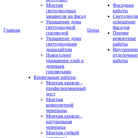
Монтаж
Фасадные
светодиодных
работы
занавесов на фасад
Светодиодн
Украшение дома
освещение
светодиодной
фасадов
Главная
Цены
гирляндой
Прочие
Украшение дома
ремонтные
светодиодным
работы
дюралайтом
Внутренни
Новогоднее
отделочные
украшение елей и
работы
деревьев
гирляндами
Кровельные работы
Монтаж кровли -
профилированный
лист
Монтаж
композитной
черепицы
Монтаж кровли -
натуральная
черепица
Монтаж гибкой