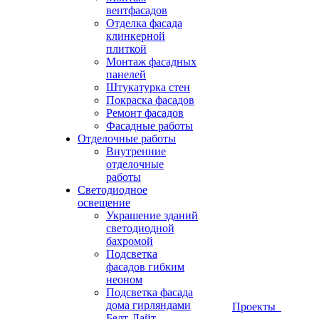
вентфасадов
Отделка фасада
клинкерной
плиткой
Монтаж фасадных
панелей
Штукатурка стен
Покраска фасадов
Ремонт фасадов
Фасадные работы
Отделочные работы
Внутренние
отделочные
работы
Светодиодное
освещение
Украшение зданий
светодиодной
бахромой
Подсветка
фасадов гибким
неоном
Подсветка фасада
дома гирляндами
Проекты
Белт-Лайт