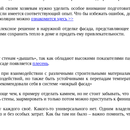
ой своим хозяевам нужно уделить особое внимание подготови
 если имеется соответствующий опыт. Что бы избежать ошибок, д
оизоляции можно
ознакомится здесь >>
плексное решение в наружной отделке фасада, представляюще
и сохранить тепло в доме и придать ему привлекательности.
тенам «дышать», так как обладают высокими показателями пар
саде появляется
плесень
.
я при взаимодействии с различными строительными материала
здействий, но также быть устойчивыми к перепадам температ
екомендовали себя в системе «мокрый фасад»
ще чем, к примеру отделать камнем, но не стоит забывать, что
 стены, заармировать и только потом можно приступать к фини
 каждого своё. Какого-то универсального нет. Одним владел
ро и без особых затрат. Как бы там ни было – важно помнить, 