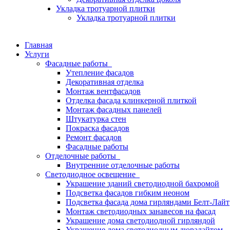
Укладка тротуарной плитки
Укладка тротуарной плитки
Главная
Услуги
Фасадные работы
Утепление фасадов
Декоративная отделка
Монтаж вентфасадов
Отделка фасада клинкерной плиткой
Монтаж фасадных панелей
Штукатурка стен
Покраска фасадов
Ремонт фасадов
Фасадные работы
Отделочные работы
Внутренние отделочные работы
Светодиодное освещение
Украшение зданий светодиодной бахромой
Подсветка фасадов гибким неоном
Подсветка фасада дома гирляндами Белт-Лайт
Монтаж светодиодных занавесов на фасад
Украшение дома светодиодной гирляндой
Украшение дома светодиодным дюралайтом