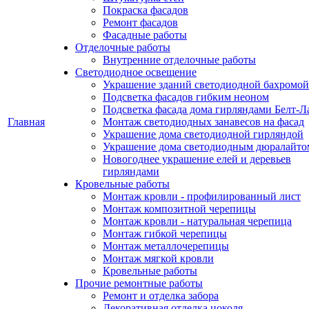
Покраска фасадов
Ремонт фасадов
Фасадные работы
Отделочные работы
Внутренние отделочные работы
Светодиодное освещение
Украшение зданий светодиодной бахромой
Подсветка фасадов гибким неоном
Подсветка фасада дома гирляндами Белт-Л
Главная
Монтаж светодиодных занавесов на фасад
Украшение дома светодиодной гирляндой
Украшение дома светодиодным дюралайто
Новогоднее украшение елей и деревьев
гирляндами
Кровельные работы
Монтаж кровли - профилированный лист
Монтаж композитной черепицы
Монтаж кровли - натуральная черепица
Монтаж гибкой черепицы
Монтаж металлочерепицы
Монтаж мягкой кровли
Кровельные работы
Прочие ремонтные работы
Ремонт и отделка забора
Декоративная отделка цоколя