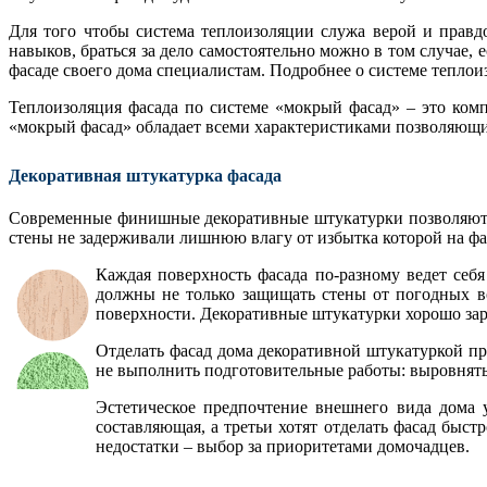
Для того чтобы система теплоизоляции служа верой и правд
навыков, браться за дело самостоятельно можно в том случае,
фасаде своего дома специалистам. Подробнее о системе тепл
Теплоизоляция фасада по системе «мокрый фасад» – это ком
«мокрый фасад» обладает всеми характеристиками позволяющим
Декоративная штукатурка фасада
Современные финишные декоративные штукатурки позволяют с
стены не задерживали лишнюю влагу от избытка которой на фа
Каждая поверхность фасада по-разному ведет себ
должны не только защищать стены от погодных во
поверхности. Декоративные штукатурки хорошо зар
Отделать фасад дома декоративной штукатуркой про
не выполнить подготовительные работы: выровнять
Эстетическое предпочтение внешнего вида дома у
составляющая, а третьи хотят отделать фасад быст
недостатки – выбор за приоритетами домочадцев.