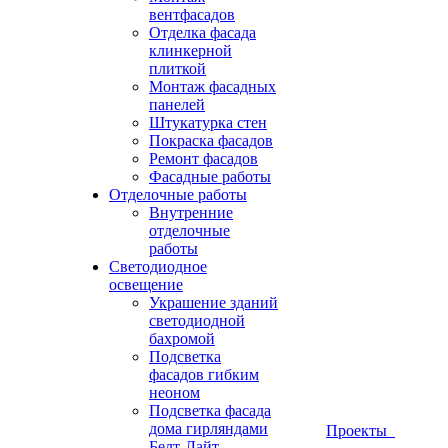
вентфасадов
Отделка фасада
клинкерной
плиткой
Монтаж фасадных
панелей
Штукатурка стен
Покраска фасадов
Ремонт фасадов
Фасадные работы
Отделочные работы
Внутренние
отделочные
работы
Светодиодное
освещение
Украшение зданий
светодиодной
бахромой
Подсветка
фасадов гибким
неоном
Подсветка фасада
дома гирляндами
Проекты
Белт-Лайт