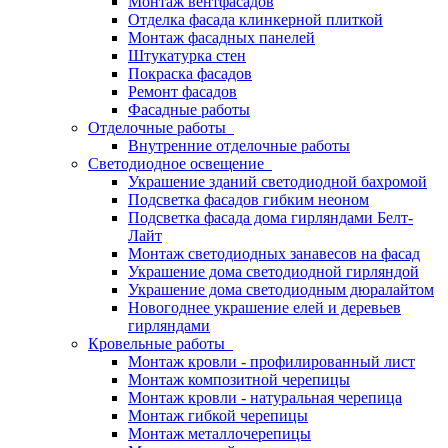
Монтаж вентфасадов
Отделка фасада клинкерной плиткой
Монтаж фасадных панелей
Штукатурка стен
Покраска фасадов
Ремонт фасадов
Фасадные работы
Отделочные работы
Внутренние отделочные работы
Светодиодное освещение
Украшение зданий светодиодной бахромой
Подсветка фасадов гибким неоном
Подсветка фасада дома гирляндами Белт-
Лайт
Монтаж светодиодных занавесов на фасад
Украшение дома светодиодной гирляндой
Украшение дома светодиодным дюралайтом
Новогоднее украшение елей и деревьев
гирляндами
Кровельные работы
Монтаж кровли - профилированный лист
Монтаж композитной черепицы
Монтаж кровли - натуральная черепица
Монтаж гибкой черепицы
Монтаж металлочерепицы