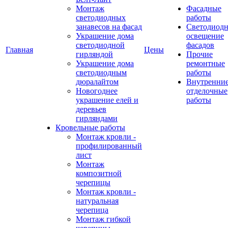
Монтаж
Фасадные
светодиодных
работы
занавесов на фасад
Светодиодн
Украшение дома
освещение
светодиодной
фасадов
Главная
Цены
гирляндой
Прочие
Украшение дома
ремонтные
светодиодным
работы
дюралайтом
Внутренни
Новогоднее
отделочные
украшение елей и
работы
деревьев
гирляндами
Кровельные работы
Монтаж кровли -
профилированный
лист
Монтаж
композитной
черепицы
Монтаж кровли -
натуральная
черепица
Монтаж гибкой