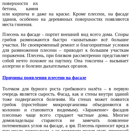
поверхности их
бетона, камня
или кирпича и даже на краске. Кроме плесени, на фасаде
здания, особенно на деревянных поверхностях появляются
места гниения.
Плесень на фасаде - портит внешний вид всего дома. Споры
грибов размножаются быстро «захватывая» всё большие
участки. Не своевременный ремонт и благоприятные условия
для размножения плесени – приводит к большим участкам
поражения. Плесень, при близком рассмотрении представляет
собой нечто похожее на паутину. Она токсична – вызывает
аллергии и болезни дыхательных органов.
Причины появления плесени на фасаде
Толчком для бурного роста грибкового налёта – в первую
очередь является сырость. Фасад, как и стены внутри зданий
тоже подвергаются болезням. На стенах может появится
грибок (простейшие микроорганизмы объединяются в
колонию и становится видимым). «Заражение» фасадов
плесенью чаще всего страдают частные дома. Многие
домовладельцы стараются не замечать появление
потемневших углов на фасаде, а зря. Плесень приносит вред в
том числе домочадцам, а со временем может стать причиной