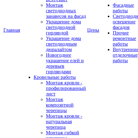
Монтаж
Фасадные
светодиодных
работы
занавесов на фасад
Светодиодн
Украшение дома
освещение
светодиодной
фасадов
Главная
Цены
гирляндой
Прочие
Украшение дома
ремонтные
светодиодным
работы
дюралайтом
Внутренни
Новогоднее
отделочные
украшение елей и
работы
деревьев
гирляндами
Кровельные работы
Монтаж кровли -
профилированный
лист
Монтаж
композитной
черепицы
Монтаж кровли -
натуральная
черепица
Монтаж гибкой