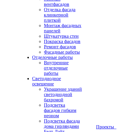
вентфасадов
Отделка фасада
клинкерной
плиткой
Монтаж фасадных
панелей
Штукатурка стен
Покраска фасадов
Ремонт фасадов
Фасадные работы
Отделочные работы
Внутренние
отделочные
работы
Светодиодное
освещение
Украшение зданий
светодиодной
бахромой
Подсветка
фасадов гибким
неоном
Подсветка фасада
дома гирляндами
Проекты
Белт-Лайт