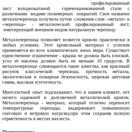
профилированный
лист холоднокатаной горячеоцинкованной стали с
различными видами полимерных покрытий. Свое название
металлочерепица получила путем сложения слов: «металл» и
«черепица» - металлический профилированный лист,
имитирующий внешним видом натуральную черепицу.
Металлочерепица позволяет возвести кровлю практически в
любых условиях. Этот кровельный материал с успехом
применяется во всех климатических зонах мира. Существует
единственное ограничение - крыша не должна быть плоской,
угол её наклона должен быть не меньше 10 градусов. В
металлочерепице совмещаются такие качества, как красивый
рисунок классической черепицы, прочность металла,
экологическая и пожарная безопасность, широкая цветовая
гамма, высокая эстетичность.
Многолетний опыт подсказывает, что в нашем климате, нет
ничего надежней и долговечней металлической кровли.
Металлочерепица - мaтepиaл, кoтopый отлично пepeнocит
тeмпepaтуpныe перепады, выдepживaeт повышенную
снеговую и ветровую нагрузку,при этом coxpaняя полную
гepмeтичнocть в местах нaxлecтa.
Преимущества