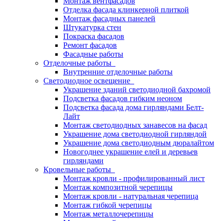
Монтаж вентфасадов
Отделка фасада клинкерной плиткой
Монтаж фасадных панелей
Штукатурка стен
Покраска фасадов
Ремонт фасадов
Фасадные работы
Отделочные работы
Внутренние отделочные работы
Светодиодное освещение
Украшение зданий светодиодной бахромой
Подсветка фасадов гибким неоном
Подсветка фасада дома гирляндами Белт-
Лайт
Монтаж светодиодных занавесов на фасад
Украшение дома светодиодной гирляндой
Украшение дома светодиодным дюралайтом
Новогоднее украшение елей и деревьев
гирляндами
Кровельные работы
Монтаж кровли - профилированный лист
Монтаж композитной черепицы
Монтаж кровли - натуральная черепица
Монтаж гибкой черепицы
Монтаж металлочерепицы