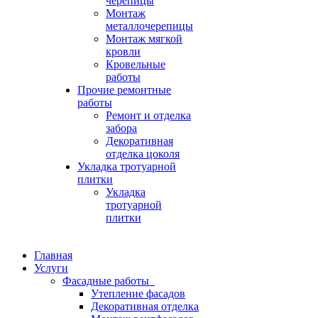
черепицы
Монтаж
металлочерепицы
Монтаж мягкой
кровли
Кровельные
работы
Прочие ремонтные
работы
Ремонт и отделка
забора
Декоративная
отделка цоколя
Укладка тротуарной
плитки
Укладка
тротуарной
плитки
Главная
Услуги
Фасадные работы
Утепление фасадов
Декоративная отделка