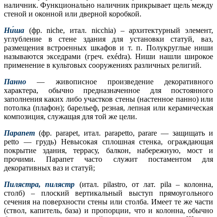
наличник. Функционально наличник прикрывает щель между
стеной и оконной или дверной коробкой.
Ни́ша
(фр. niche, итал. nicchia) – архитектурный элемент,
углубление в стене здания для установки статуй, ваз,
размещения встроенных шкафов и т. п. Полукруглые ниши
называются экседрами (греч. exédra). Ниши нашли широкое
применение в культовых сооружениях различных религий.
Панно
— живописное произведение декоративного
характера, обычно предназначенное для постоянного
заполнения каких либо участков стены (настенное панно) или
потолка (плафон); барельеф, резная, лепная или керамическая
композиция, служащая для той же цели.
Парапет
(фр. parapet, итал. parapetto, parare — защищать и
petto — грудь) Невысокая сплошная стенка, ограждающая
покрытие здания, террасу, балкон, набережную, мост и
прочими. Парапет часто служит постаментом для
декоративных ваз и статуй;
Пилястра, пилястр
(итал. pilastro, от лат. pila – колонна,
столб) – плоский вертикальный выступ прямоугольного
сечения на поверхности стены или столба. Имеет те же части
(ствол, капитель, база) и пропорции, что и колонна, обычно