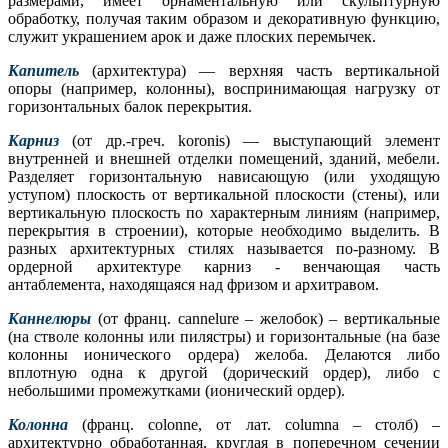
размерами, имеет орнаментальную или скульптурную
обработку, получая таким образом и декоративную функцию,
служит украшением арок и даже плоских перемычек.
Капитель
(архитектура) — верхняя часть вертикальной
опоры (например, колонны), воспринимающая нагрузку от
горизонтальных балок перекрытия.
Карниз
(от др.-греч. koronis) — выступающий элемент
внутренней и внешней отделки помещений, зданий, мебели.
Разделяет горизонтальную нависающую (или уходящую
уступом) плоскость от вертикальной плоскости (стены), или
вертикальную плоскость по характерным линиям (например,
перекрытия в строении), которые необходимо выделить. В
разных архитектурных стилях называется по-разному. В
ордерной архитектуре карниз - венчающая часть
антаблемента, находящаяся над фризом и архитравом.
Каннелюры
(от франц. cannelure – желобок) – вертикальные
(на стволе колонны или пилястры) и горизонтальные (на базе
колонны ионического ордера) желоба. Делаются либо
вплотную одна к другой (дорический ордер), либо с
небольшими промежутками (ионический ордер).
Колонна
(франц. colonne, от лат. columna – столб) –
архитектурно обработанная, круглая в поперечном сечении