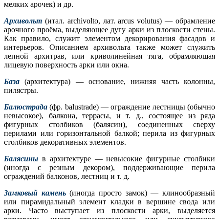
мелких арочек) и др.
Архивольт
(итал. archivolto, лат. arcus volutus) — обрамление
арочного проёма, выделяющее дугу арки из плоскости стены.
Как правило, служит элементом декорирования фасадов и
интерьеров. Описанием архивольта также может служить
лепной архитрав, или криволинейная тяга, обрамляющая
лицевую поверхность арки или окна.
База
(архитектура) — основание, нижняя часть колонны,
пилястры.
Балюстрада
(фр. balustrade) — ограждение лестницы (обычно
невысокое), балкона, террасы, и т. д., состоящее из ряда
фигурных столбиков (балясин), соединенных сверху
перилами или горизонтальной балкой; перила из фигурных
столбиков декоративных элементов.
Балясины
в архитектуре — невысокие фигурные столбики
(иногда с резным декором), поддерживающие перила
ограждений балконов, лестниц и т. д.
Замковый камень
(иногда просто замок) — клинообразный
или пирамидальный элемент кладки в вершине свода или
арки. Часто выступает из плоскости арки, выделяется