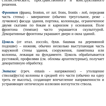
стилистического, пространственного и конструктивного
решения.
Фронтон
(франц. fronton, от лат. frons, frontis - лоб, передняя
часть стены) - завершение (обычно треугольное, реже -
лучковое) фасада здания, портика, колоннады, ограниченное
двумя скатами по бокам и карнизом у основания. Поле
фронтона (тимпан) часто украшается скульптурой.
Декоративные фронтоны украшают двери и окна зданий.
Цоколь
(от итал. zoccolo, букв. башмак на деревянной
подошве) – нижняя, обычно несколько выступающая часть
наружной стены здания, сооружения, памятника или
колонны, лежащая на фундаменте. Цоколь обрабатывается
рустовкой, профилями (см. обломы архитектурные), получает
декоративную обработку.
Энтазис
(греч. entasis - напряжение) – утолщение
ствола(фуста) колонны в средней его части (обычно на одну
треть ее высоты), создающее впечатление напряженности и
устраняющее оптическую иллюзию вогнутости ствола.