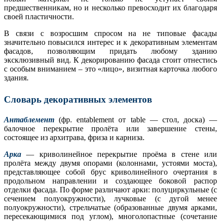
предшественникам, но и несколько превосходит их благодаря
своей пластичности.
В связи с возросшим спросом на не типовые фасады
значительно повысился интерес и к декоративным элементам
фасадов, позволяющим придать любому зданию
эксклюзивный вид. К декорированию фасада стоит отнестись
с особым вниманием – это «лицо», визитная карточка любого
здания.
Словарь декоративных элементов
Антаблемент
(фр. entablement от table — стол, доска) —
балочное перекрытие пролёта или завершение стены,
состоящее из архитрава, фриза и карниза.
Арка
— криволинейное перекрытие проёма в стене или
пролёта между двумя опорами (колоннами, устоями моста),
представляющее собой брус криволинейного очертания в
продольном направлении и создающее боковой распор
отделки фасада. По форме различают арки: полуциркульные (с
сечением полуокружности), лучковые (с дугой менее
полуокружности), стрельчатые (образованные двумя арками,
пересекающимися под углом), многолопастные (сочетание