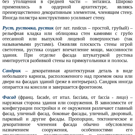
без утолщения в средней части – энтазиса. Широко
применялись в ордерной архитектуре, являясь
преимущественно декоративным элементом, членящим стену.
Иногда пилястра конструктивно усиливает стену.
Р
у
ст, рустовка, рустик
(от лат. rusticus – простой, грубый) –
рельефная кладка или облицовка стен камнями с грубо
отесанной или выпуклой лицевой поверхностью (так
называемыми рустами). Оживляя плоскость стены игрой
светотени, рустика создает впечатление мощи, массивности
здания. При отделке фасада штукатуркой рустика
имитируется разбивкой стены на прямоугольники и полосы.
Сандрик
– декоративная архитектурная деталь в виде
небольшого карниза, расположенного над проемом окна или
двери на фасадах зданий (реже в интерьерах). Сандрик иногда
опирается на консоли и завершается фронтоном.
Фасад
(франц. facade, от итал. facciata, от faccia - лицо) –
наружная сторона здания или сооружения. В зависимости от
конфигурации постройки и ее окружения различают главный
фасад, уличный фасад, боковые фасады, уличный, дворовый,
парковый и другие фасады. Пропорции, тектоническое и
декоративное членения фасада обычно обусловлены
назначением сооружения, особенностями его