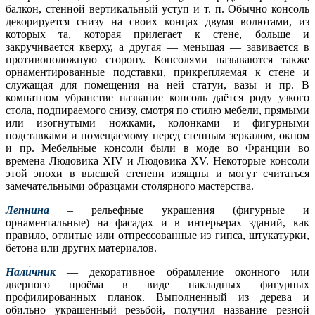
балкон, стенной вертикальный уступ и т. п. Обычно консоль
декорируется снизу на своих концах двумя волютами, из
которых та, которая прилегает к стене, больше и
закручивается кверху, а другая — меньшая — завивается в
противоположную сторону. Консолями называются также
орнаментированные подставки, прикрепляемая к стене и
служащая для помещения на ней статуи, вазы и пр. В
комнатном убранстве название консоль даётся роду узкого
стола, подпираемого снизу, смотря по стилю мебели, прямыми
или изогнутыми ножками, колонками и фигурными
подставками и помещаемому перед стенным зеркалом, окном
и пр. Мебельные консоли были в моде во Франции во
времена Людовика XIV и Людовика XV. Некоторые консоли
этой эпохи в высшей степени изящны и могут считаться
замечательными образцами столярного мастерства.
Лепнина
– рельефные украшения (фигурные и
орнаментальные) на фасадах и в интерьерах зданий, как
правило, отлитые или отпрессованные из гипса, штукатурки,
бетона или других материалов.
Нали́чник
— декоративное обрамление оконного или
дверного проёма в виде накладных фигурных
профилированных планок. Выполненный из дерева и
обильно украшенный резьбой, получил название резной