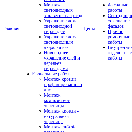
Монтаж
Фасадные
светодиодных
работы
занавесов на фасад
Светодиодн
Украшение дома
освещение
светодиодной
фасадов
Главная
Цены
гирляндой
Прочие
Украшение дома
ремонтные
светодиодным
работы
дюралайтом
Внутренни
Новогоднее
отделочные
украшение елей и
работы
деревьев
гирляндами
Кровельные работы
Монтаж кровли -
профилированный
лист
Монтаж
композитной
черепицы
Монтаж кровли -
натуральная
черепица
Монтаж гибкой