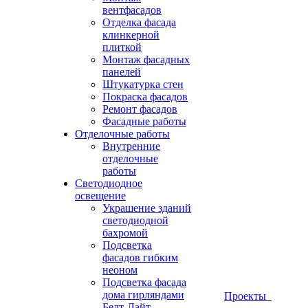
вентфасадов
Отделка фасада
клинкерной
плиткой
Монтаж фасадных
панелей
Штукатурка стен
Покраска фасадов
Ремонт фасадов
Фасадные работы
Отделочные работы
Внутренние
отделочные
работы
Светодиодное
освещение
Украшение зданий
светодиодной
бахромой
Подсветка
фасадов гибким
неоном
Подсветка фасада
дома гирляндами
Проекты
Белт-Лайт