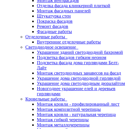
Монтаж вентфасадов
Отделка фасада клинкерной плиткой
Монтаж фасадных панелей
Штукатурка стен
Покраска фасадов
Ремонт фасадов
Фасадные работы
Отделочные работы
Внутренние отделочные работы
Светодиодное освещение
Украшение зданий светодиодной бахромой
Подсветка фасадов гибким неоном
Подсветка фасада дома гирляндами Белт-
Лайт
Монтаж светодиодных занавесов на фасад
Украшение дома светодиодной гирляндой
Украшение дома светодиодным дюралайтом
Новогоднее украшение елей и деревьев
гирляндами
Кровельные работы
Монтаж кровли - профилированный лист
Монтаж композитной черепицы
Монтаж кровли - натуральная черепица
Монтаж гибкой черепицы
Монтаж металлочерепицы