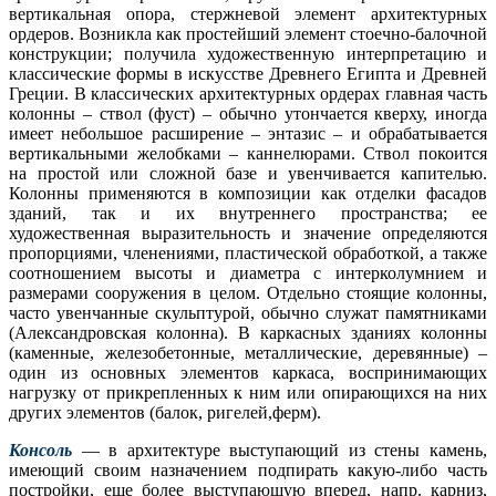
вертикальная опора, стержневой элемент архитектурных
ордеров. Возникла как простейший элемент стоечно-балочной
конструкции; получила художественную интерпретацию и
классические формы в искусстве Древнего Египта и Древней
Греции. В классических архитектурных ордерах главная часть
колонны – ствол (фуст) – обычно утончается кверху, иногда
имеет небольшое расширение – энтазис – и обрабатывается
вертикальными желобками – каннелюрами. Ствол покоится
на простой или сложной базе и увенчивается капителью.
Колонны применяются в композиции как отделки фасадов
зданий, так и их внутреннего пространства; ее
художественная выразительность и значение определяются
пропорциями, членениями, пластической обработкой, а также
соотношением высоты и диаметра с интерколумнием и
размерами сооружения в целом. Отдельно стоящие колонны,
часто увенчанные скульптурой, обычно служат памятниками
(Александровская колонна). В каркасных зданиях колонны
(каменные, железобетонные, металлические, деревянные) –
один из основных элементов каркаса, воспринимающих
нагрузку от прикрепленных к ним или опирающихся на них
других элементов (балок, ригелей,ферм).
Консоль
— в архитектуре выступающий из стены камень,
имеющий своим назначением подпирать какую-либо часть
постройки, еще более выступающую вперед, напр. карниз,