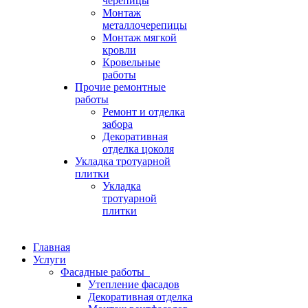
черепицы
Монтаж
металлочерепицы
Монтаж мягкой
кровли
Кровельные
работы
Прочие ремонтные
работы
Ремонт и отделка
забора
Декоративная
отделка цоколя
Укладка тротуарной
плитки
Укладка
тротуарной
плитки
Главная
Услуги
Фасадные работы
Утепление фасадов
Декоративная отделка