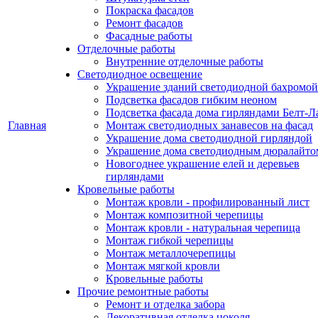
Покраска фасадов
Ремонт фасадов
Фасадные работы
Отделочные работы
Внутренние отделочные работы
Светодиодное освещение
Украшение зданий светодиодной бахромой
Подсветка фасадов гибким неоном
Подсветка фасада дома гирляндами Белт-Л
Главная
Монтаж светодиодных занавесов на фасад
Украшение дома светодиодной гирляндой
Украшение дома светодиодным дюралайто
Новогоднее украшение елей и деревьев
гирляндами
Кровельные работы
Монтаж кровли - профилированный лист
Монтаж композитной черепицы
Монтаж кровли - натуральная черепица
Монтаж гибкой черепицы
Монтаж металлочерепицы
Монтаж мягкой кровли
Кровельные работы
Прочие ремонтные работы
Ремонт и отделка забора
Декоративная отделка цоколя