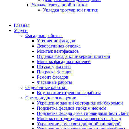
Укладка тротуарной плитки
Укладка тротуарной плитки
Главная
Услуги
Фасадные работы
Утепление фасадов
Декоративная отделка
Монтаж вентфасадов
Отделка фасада клинкерной плиткой
Монтаж фасадных панелей
Штукатурка стен
Покраска фасадов
Ремонт фасадов
Фасадные работы
Отделочные работы
Внутренние отделочные работы
Светодиодное освещение
Украшение зданий светодиодной бахромой
Подсветка фасадов гибким неоном
Подсветка фасада дома гирляндами Белт-Лайт
Монтаж светодиодных занавесов на фасад
Украшение дома светодиодной гирляндой
Украшение дома светодиодным дюралайтом