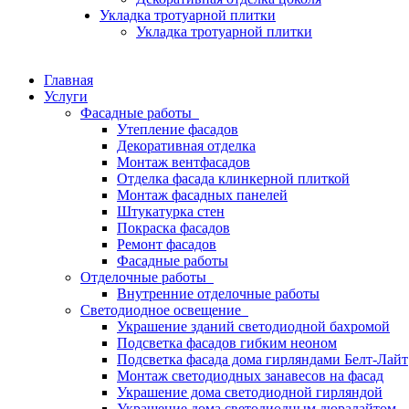
Укладка тротуарной плитки
Укладка тротуарной плитки
Главная
Услуги
Фасадные работы
Утепление фасадов
Декоративная отделка
Монтаж вентфасадов
Отделка фасада клинкерной плиткой
Монтаж фасадных панелей
Штукатурка стен
Покраска фасадов
Ремонт фасадов
Фасадные работы
Отделочные работы
Внутренние отделочные работы
Светодиодное освещение
Украшение зданий светодиодной бахромой
Подсветка фасадов гибким неоном
Подсветка фасада дома гирляндами Белт-Лайт
Монтаж светодиодных занавесов на фасад
Украшение дома светодиодной гирляндой
Украшение дома светодиодным дюралайтом