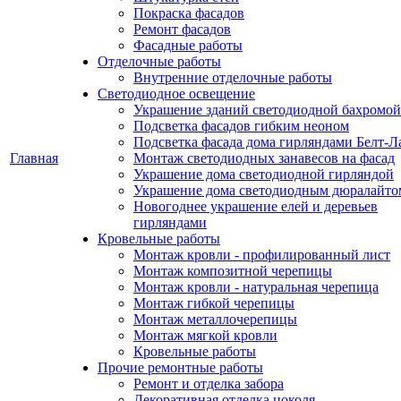
Покраска фасадов
Ремонт фасадов
Фасадные работы
Отделочные работы
Внутренние отделочные работы
Светодиодное освещение
Украшение зданий светодиодной бахромой
Подсветка фасадов гибким неоном
Подсветка фасада дома гирляндами Белт-Л
Главная
Монтаж светодиодных занавесов на фасад
Украшение дома светодиодной гирляндой
Украшение дома светодиодным дюралайто
Новогоднее украшение елей и деревьев
гирляндами
Кровельные работы
Монтаж кровли - профилированный лист
Монтаж композитной черепицы
Монтаж кровли - натуральная черепица
Монтаж гибкой черепицы
Монтаж металлочерепицы
Монтаж мягкой кровли
Кровельные работы
Прочие ремонтные работы
Ремонт и отделка забора
Декоративная отделка цоколя