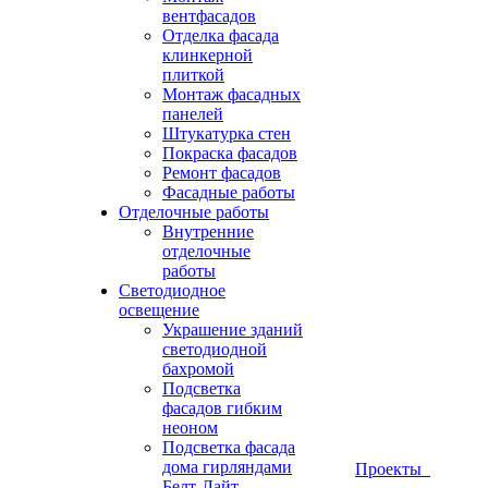
вентфасадов
Отделка фасада
клинкерной
плиткой
Монтаж фасадных
панелей
Штукатурка стен
Покраска фасадов
Ремонт фасадов
Фасадные работы
Отделочные работы
Внутренние
отделочные
работы
Светодиодное
освещение
Украшение зданий
светодиодной
бахромой
Подсветка
фасадов гибким
неоном
Подсветка фасада
дома гирляндами
Проекты
Белт-Лайт