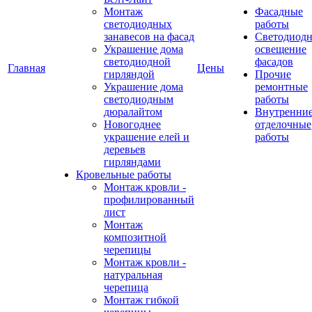
Монтаж
Фасадные
светодиодных
работы
занавесов на фасад
Светодиодн
Украшение дома
освещение
светодиодной
фасадов
Главная
Цены
гирляндой
Прочие
Украшение дома
ремонтные
светодиодным
работы
дюралайтом
Внутренни
Новогоднее
отделочные
украшение елей и
работы
деревьев
гирляндами
Кровельные работы
Монтаж кровли -
профилированный
лист
Монтаж
композитной
черепицы
Монтаж кровли -
натуральная
черепица
Монтаж гибкой