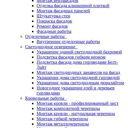
Монтаж вентфасадов
Отделка фасада клинкерной плиткой
Монтаж фасадных панелей
Штукатурка стен
Покраска фасадов
Ремонт фасадов
Фасадные работы
Отделочные работы
Внутренние отделочные работы
Светодиодное освещение
Украшение зданий светодиодной бахромой
Подсветка фасадов гибким неоном
Подсветка фасада дома гирляндами Белт-
Лайт
Монтаж светодиодных занавесов на фасад
Украшение дома светодиодной гирляндой
Украшение дома светодиодным дюралайтом
Новогоднее украшение елей и деревьев
гирляндами
Кровельные работы
Монтаж кровли - профилированный лист
Монтаж композитной черепицы
Монтаж кровли - натуральная черепица
Монтаж гибкой черепицы
Монтаж металлочерепицы