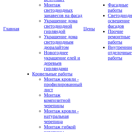
Монтаж
Фасадные
светодиодных
работы
занавесов на фасад
Светодиодн
Украшение дома
освещение
светодиодной
фасадов
Главная
Цены
гирляндой
Прочие
Украшение дома
ремонтные
светодиодным
работы
дюралайтом
Внутренни
Новогоднее
отделочные
украшение елей и
работы
деревьев
гирляндами
Кровельные работы
Монтаж кровли -
профилированный
лист
Монтаж
композитной
черепицы
Монтаж кровли -
натуральная
черепица
Монтаж гибкой