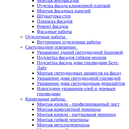
Монтаж вентфасадов
Отделка фасада клинкерной плиткой
Монтаж фасадных панелей
Штукатурка стен
Покраска фасадов
Ремонт фасадов
Фасадные работы
Отделочные работы
Внутренние отделочные работы
Светодиодное освещение
Украшение зданий светодиодной бахромой
Подсветка фасадов гибким неоном
Подсветка фасада дома гирляндами Белт-
Лайт
Монтаж светодиодных занавесов на фасад
Украшение дома светодиодной гирляндой
Украшение дома светодиодным дюралайтом
Новогоднее украшение елей и деревьев
гирляндами
Кровельные работы
Монтаж кровли - профилированный лист
Монтаж композитной черепицы
Монтаж кровли - натуральная черепица
Монтаж гибкой черепицы
Монтаж металлочерепицы