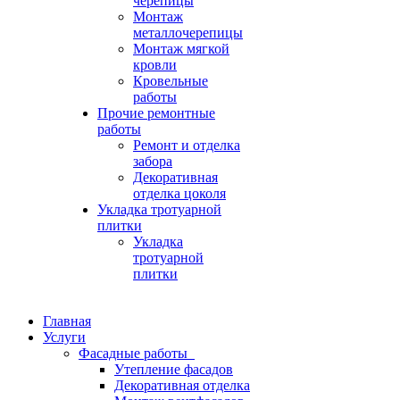
черепицы
Монтаж
металлочерепицы
Монтаж мягкой
кровли
Кровельные
работы
Прочие ремонтные
работы
Ремонт и отделка
забора
Декоративная
отделка цоколя
Укладка тротуарной
плитки
Укладка
тротуарной
плитки
Главная
Услуги
Фасадные работы
Утепление фасадов
Декоративная отделка