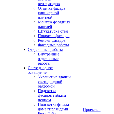
вентфасадов
Отделка фасада
клинкерной
плиткой
Монтаж фасадных
панелей
Штукатурка стен
Покраска фасадов
Ремонт фасадов
Фасадные работы
Отделочные работы
Внутренние
отделочные
работы
Светодиодное
освещение
Украшение зданий
светодиодной
бахромой
Подсветка
фасадов гибким
неоном
Подсветка фасада
дома гирляндами
Проекты
Белт-Лайт