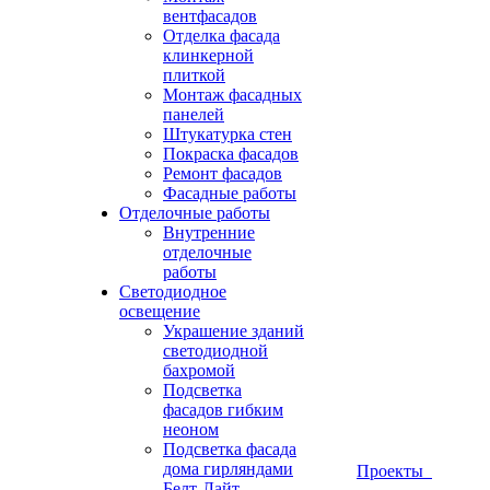
вентфасадов
Отделка фасада
клинкерной
плиткой
Монтаж фасадных
панелей
Штукатурка стен
Покраска фасадов
Ремонт фасадов
Фасадные работы
Отделочные работы
Внутренние
отделочные
работы
Светодиодное
освещение
Украшение зданий
светодиодной
бахромой
Подсветка
фасадов гибким
неоном
Подсветка фасада
дома гирляндами
Проекты
Белт-Лайт