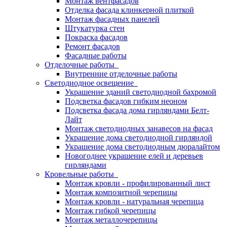
Монтаж вентфасадов
Отделка фасада клинкерной плиткой
Монтаж фасадных панелей
Штукатурка стен
Покраска фасадов
Ремонт фасадов
Фасадные работы
Отделочные работы
Внутренние отделочные работы
Светодиодное освещение
Украшение зданий светодиодной бахромой
Подсветка фасадов гибким неоном
Подсветка фасада дома гирляндами Белт-
Лайт
Монтаж светодиодных занавесов на фасад
Украшение дома светодиодной гирляндой
Украшение дома светодиодным дюралайтом
Новогоднее украшение елей и деревьев
гирляндами
Кровельные работы
Монтаж кровли - профилированный лист
Монтаж композитной черепицы
Монтаж кровли - натуральная черепица
Монтаж гибкой черепицы
Монтаж металлочерепицы