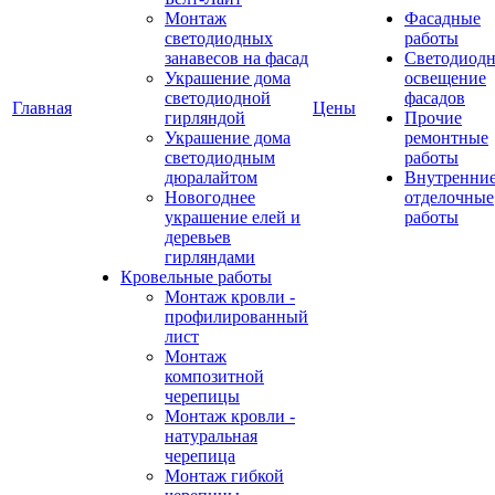
Монтаж
Фасадные
светодиодных
работы
занавесов на фасад
Светодиодн
Украшение дома
освещение
светодиодной
фасадов
Главная
Цены
гирляндой
Прочие
Украшение дома
ремонтные
светодиодным
работы
дюралайтом
Внутренни
Новогоднее
отделочные
украшение елей и
работы
деревьев
гирляндами
Кровельные работы
Монтаж кровли -
профилированный
лист
Монтаж
композитной
черепицы
Монтаж кровли -
натуральная
черепица
Монтаж гибкой