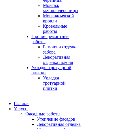
черепицы
Монтаж
металлочерепицы
Монтаж мягкой
кровли
Кровельные
работы
Прочие ремонтные
работы
Ремонт и отделка
забора
Декоративная
отделка цоколя
Укладка тротуарной
плитки
Укладка
тротуарной
плитки
Главная
Услуги
Фасадные работы
Утепление фасадов
Декоративная отделка