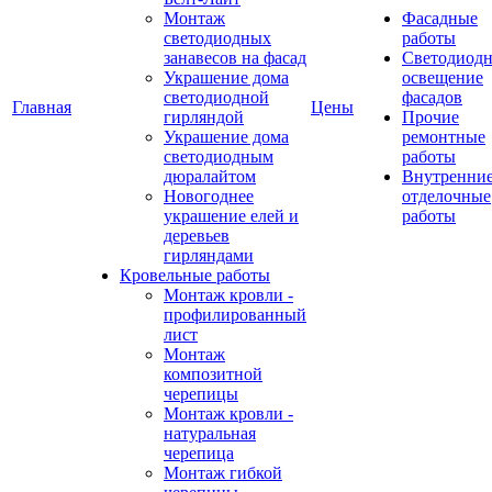
Монтаж
Фасадные
светодиодных
работы
занавесов на фасад
Светодиодн
Украшение дома
освещение
светодиодной
фасадов
Главная
Цены
гирляндой
Прочие
Украшение дома
ремонтные
светодиодным
работы
дюралайтом
Внутренни
Новогоднее
отделочные
украшение елей и
работы
деревьев
гирляндами
Кровельные работы
Монтаж кровли -
профилированный
лист
Монтаж
композитной
черепицы
Монтаж кровли -
натуральная
черепица
Монтаж гибкой