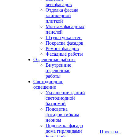
вентфасадов
Отделка фасада
клинкерной
плиткой
Монтаж фасадных
панелей
Штукатурка стен
Покраска фасадов
Ремонт фасадов
Фасадные работы
Отделочные работы
Внутренние
отделочные
работы
Светодиодное
освещение
Украшение зданий
светодиодной
бахромой
Подсветка
фасадов гибким
неоном
Подсветка фасада
дома гирляндами
Проекты
Белт-Лайт