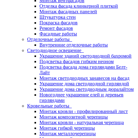
Монтаж вентфасадов
Отделка фасада клинкерной плиткой
Монтаж фасадных панелей
Штукатурка стен
Покраска фасадов
Ремонт фасадов
Фасадные работы
Отделочные работы
Внутренние отделочные работы
Светодиодное освещение
Украшение зданий светодиодной бахромой
Подсветка фасадов гибким неоном
Подсветка фасада дома гирляндами Белт-
Лайт
Монтаж светодиодных занавесов на фасад
Украшение дома светодиодной гирляндой
Украшение дома светодиодным дюралайтом
Новогоднее украшение елей и деревьев
гирляндами
Кровельные работы
Монтаж кровли - профилированный лист
Монтаж композитной черепицы
Монтаж кровли - натуральная черепица
Монтаж гибкой черепицы
Монтаж металлочерепицы