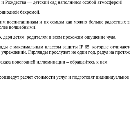
и Рождества — детский сад наполнился особой атмосферой!
тодиодной бахромой.
ьким воспитанникам и их семьям как можно больше радостных э
более волшебными!
, даря детям, родителям и всем прохожим ощущение чуда.
нды с максимальным классом защиты IP 65, которые отличают
х учреждений. Гирлянды прослужат не один год, радуя на протя
 заказа новогодней иллюминации – обращайтесь к нам
оизведут расчет стоимости услуг и подготовят индивидуальное