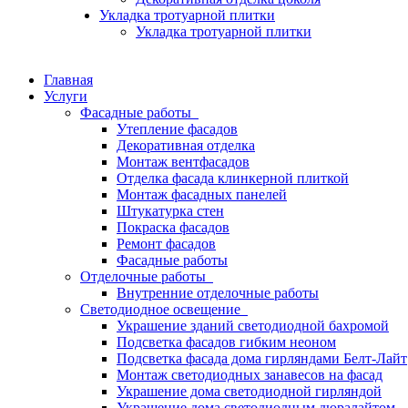
Укладка тротуарной плитки
Укладка тротуарной плитки
Главная
Услуги
Фасадные работы
Утепление фасадов
Декоративная отделка
Монтаж вентфасадов
Отделка фасада клинкерной плиткой
Монтаж фасадных панелей
Штукатурка стен
Покраска фасадов
Ремонт фасадов
Фасадные работы
Отделочные работы
Внутренние отделочные работы
Светодиодное освещение
Украшение зданий светодиодной бахромой
Подсветка фасадов гибким неоном
Подсветка фасада дома гирляндами Белт-Лайт
Монтаж светодиодных занавесов на фасад
Украшение дома светодиодной гирляндой
Украшение дома светодиодным дюралайтом