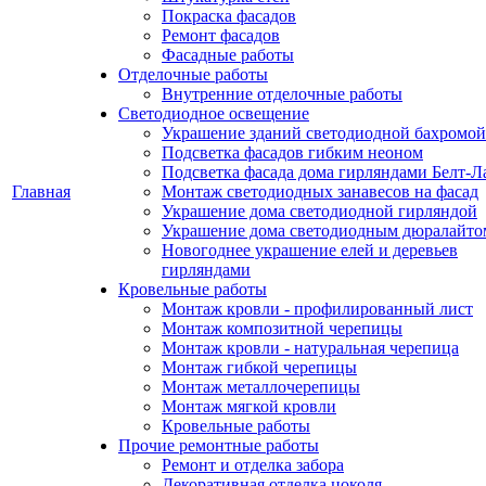
Покраска фасадов
Ремонт фасадов
Фасадные работы
Отделочные работы
Внутренние отделочные работы
Светодиодное освещение
Украшение зданий светодиодной бахромой
Подсветка фасадов гибким неоном
Подсветка фасада дома гирляндами Белт-Л
Главная
Монтаж светодиодных занавесов на фасад
Украшение дома светодиодной гирляндой
Украшение дома светодиодным дюралайто
Новогоднее украшение елей и деревьев
гирляндами
Кровельные работы
Монтаж кровли - профилированный лист
Монтаж композитной черепицы
Монтаж кровли - натуральная черепица
Монтаж гибкой черепицы
Монтаж металлочерепицы
Монтаж мягкой кровли
Кровельные работы
Прочие ремонтные работы
Ремонт и отделка забора
Декоративная отделка цоколя