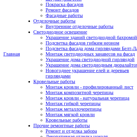
Покраска фасадов
Ремонт фасадов
Фасадные работы
Отделочные работы
Внутренние отделочные работы
Светодиодное освещение
Украшение зданий светодиодной бахромой
Подсветка фасадов гибким неоном
Подсветка фасада дома гирляндами Белт-Л
Главная
Монтаж светодиодных занавесов на фасад
Украшение дома светодиодной гирляндой
Украшение дома светодиодным дюралайто
Новогоднее украшение елей и деревьев
гирляндами
Кровельные работы
Монтаж кровли - профилированный лист
Монтаж композитной черепицы
Монтаж кровли - натуральная черепица
Монтаж гибкой черепицы
Монтаж металлочерепицы
Монтаж мягкой кровли
Кровельные работы
Прочие ремонтные работы
Ремонт и отделка забора
Декоративная отделка цоколя