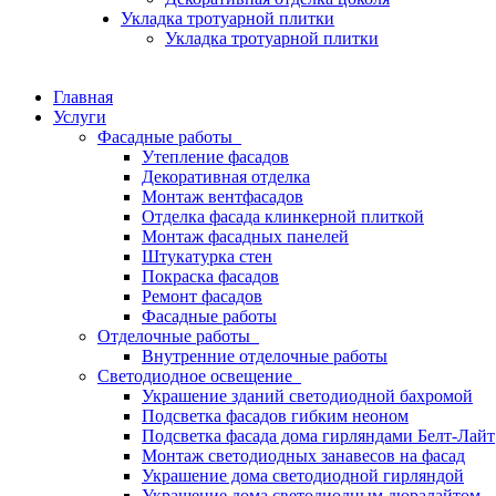
Укладка тротуарной плитки
Укладка тротуарной плитки
Главная
Услуги
Фасадные работы
Утепление фасадов
Декоративная отделка
Монтаж вентфасадов
Отделка фасада клинкерной плиткой
Монтаж фасадных панелей
Штукатурка стен
Покраска фасадов
Ремонт фасадов
Фасадные работы
Отделочные работы
Внутренние отделочные работы
Светодиодное освещение
Украшение зданий светодиодной бахромой
Подсветка фасадов гибким неоном
Подсветка фасада дома гирляндами Белт-Лайт
Монтаж светодиодных занавесов на фасад
Украшение дома светодиодной гирляндой
Украшение дома светодиодным дюралайтом