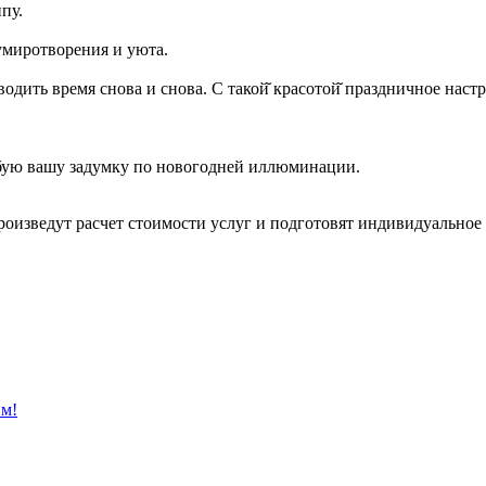
пу.
 умиротворения и уюта.
одить время снова и снова. С такой̆ красотой̆ праздничное наст
юбую вашу задумку по новогодней иллюминации.
оизведут расчет стоимости услуг и подготовят индивидуальное
им!