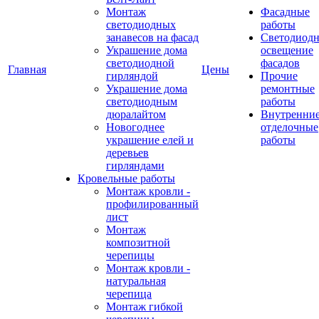
Монтаж
Фасадные
светодиодных
работы
занавесов на фасад
Светодиодн
Украшение дома
освещение
светодиодной
фасадов
Главная
Цены
гирляндой
Прочие
Украшение дома
ремонтные
светодиодным
работы
дюралайтом
Внутренни
Новогоднее
отделочные
украшение елей и
работы
деревьев
гирляндами
Кровельные работы
Монтаж кровли -
профилированный
лист
Монтаж
композитной
черепицы
Монтаж кровли -
натуральная
черепица
Монтаж гибкой