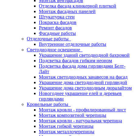
Монтаж вентфасадов
Отделка фасада клинкерной плиткой
Монтаж фасадных панелей
Штукатурка стен
Покраска фасадов
Ремонт фасадов
Фасадные работы
Отделочные работы
Внутренние отделочные работы
Светодиодное освещение
Украшение зданий светодиодной бахромой
Подсветка фасадов гибким неоном
Подсветка фасада дома гирляндами Белт-
Лайт
Монтаж светодиодных занавесов на фасад
Украшение дома светодиодной гирляндой
Украшение дома светодиодным дюралайтом
Новогоднее украшение елей и деревьев
гирляндами
Кровельные работы
Монтаж кровли - профилированный лист
Монтаж композитной черепицы
Монтаж кровли - натуральная черепица
Монтаж гибкой черепицы
Монтаж металлочерепицы