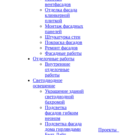
вентфасадов
Отделка фасада
клинкерной
плиткой
Монтаж фасадных
панелей
Штукатурка стен
Покраска фасадов
Ремонт фасадов
Фасадные работы
Отделочные работы
Внутренние
отделочные
работы
Светодиодное
освещение
Украшение зданий
светодиодной
бахромой
Подсветка
фасадов гибким
неоном
Подсветка фасада
дома гирляндами
Проекты
Белт-Лайт