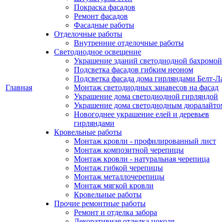
Покраска фасадов
Ремонт фасадов
Фасадные работы
Отделочные работы
Внутренние отделочные работы
Светодиодное освещение
Украшение зданий светодиодной бахромой
Подсветка фасадов гибким неоном
Подсветка фасада дома гирляндами Белт-Л
Главная
Монтаж светодиодных занавесов на фасад
Украшение дома светодиодной гирляндой
Украшение дома светодиодным дюралайто
Новогоднее украшение елей и деревьев
гирляндами
Кровельные работы
Монтаж кровли - профилированный лист
Монтаж композитной черепицы
Монтаж кровли - натуральная черепица
Монтаж гибкой черепицы
Монтаж металлочерепицы
Монтаж мягкой кровли
Кровельные работы
Прочие ремонтные работы
Ремонт и отделка забора
Декоративная отделка цоколя