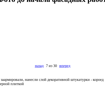
назад
7 из 30
вперед
 заармировали, нанесли слой декоративной штукатурки - короед
керной плиткой