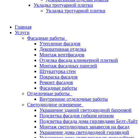
Укладка тротуарной плитки
Укладка тротуарной плитки
Главная
Услуги
Фасадные работы
Утепление фасадов
Декоративная отделка
Монтаж вентфасадов
Отделка фасада клинкерной плиткой
Монтаж фасадных панелей
Штукатурка стен
Покраска фасадов
Ремонт фасадов
Фасадные работы
Отделочные работы
Внутренние отделочные работы
Светодиодное освещение
Украшение зданий светодиодной бахромой
Подсветка фасадов гибким неоном
Подсветка фасада дома гирляндами Белт-Лайт
Монтаж светодиодных занавесов на фасад
Украшение дома светодиодной гирляндой
Украшение дома светодиодным дюралайтом