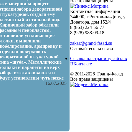
Все права защищены
уже завершила процесс
отделки забора декоративной
Контактная информация
штукатуркой, создали ему
344090, г.Ростов-на-Дону, ул.
элегантный и стильный вид.
Доватора, дом 152/4
Кирпичный забор обклеили
8 (863) 224-56-77
фасадным пенопластом,
8 (928) 988-09-18
установили усиливающие
уголки, выполнили
zakaz@grand-fasad.su
дюбелирование, армировку и
Оставайтесь на связи
отделали поверхность
декоративной штукатуркой
Ссылка на страницу сайта в
типа «шуба». Металлические
ВКонтакте
колпаки и парапеты на верх
забора изготавливаются и
© 2011-2026 Гранд-Фасад
будут установлены чуть позже
Все права защищены
16.07.2025