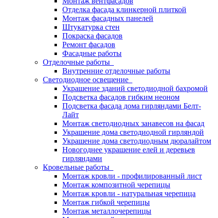
Монтаж вентфасадов
Отделка фасада клинкерной плиткой
Монтаж фасадных панелей
Штукатурка стен
Покраска фасадов
Ремонт фасадов
Фасадные работы
Отделочные работы
Внутренние отделочные работы
Светодиодное освещение
Украшение зданий светодиодной бахромой
Подсветка фасадов гибким неоном
Подсветка фасада дома гирляндами Белт-
Лайт
Монтаж светодиодных занавесов на фасад
Украшение дома светодиодной гирляндой
Украшение дома светодиодным дюралайтом
Новогоднее украшение елей и деревьев
гирляндами
Кровельные работы
Монтаж кровли - профилированный лист
Монтаж композитной черепицы
Монтаж кровли - натуральная черепица
Монтаж гибкой черепицы
Монтаж металлочерепицы