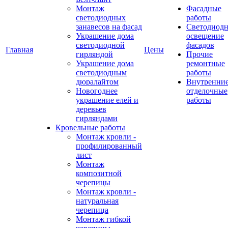
Монтаж
Фасадные
светодиодных
работы
занавесов на фасад
Светодиодн
Украшение дома
освещение
светодиодной
фасадов
Главная
Цены
гирляндой
Прочие
Украшение дома
ремонтные
светодиодным
работы
дюралайтом
Внутренни
Новогоднее
отделочные
украшение елей и
работы
деревьев
гирляндами
Кровельные работы
Монтаж кровли -
профилированный
лист
Монтаж
композитной
черепицы
Монтаж кровли -
натуральная
черепица
Монтаж гибкой