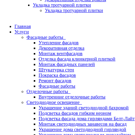
Укладка тротуарной плитки
Укладка тротуарной плитки
Главная
Услуги
Фасадные работы
Утепление фасадов
Декоративная отделка
Монтаж вентфасадов
Отделка фасада клинкерной плиткой
Монтаж фасадных панелей
Штукатурка стен
Покраска фасадов
Ремонт фасадов
Фасадные работы
Отделочные работы
Внутренние отделочные работы
Светодиодное освещение
Украшение зданий светодиодной бахромой
Подсветка фасадов гибким неоном
Подсветка фасада дома гирляндами Белт-Лайт
Монтаж светодиодных занавесов на фасад
Украшение дома светодиодной гирляндой
Украшение дома светодиодным дюралайтом