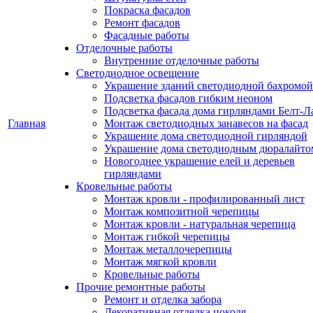
Покраска фасадов
Ремонт фасадов
Фасадные работы
Отделочные работы
Внутренние отделочные работы
Светодиодное освещение
Украшение зданий светодиодной бахромой
Подсветка фасадов гибким неоном
Подсветка фасада дома гирляндами Белт-Л
Главная
Монтаж светодиодных занавесов на фасад
Украшение дома светодиодной гирляндой
Украшение дома светодиодным дюралайто
Новогоднее украшение елей и деревьев
гирляндами
Кровельные работы
Монтаж кровли - профилированный лист
Монтаж композитной черепицы
Монтаж кровли - натуральная черепица
Монтаж гибкой черепицы
Монтаж металлочерепицы
Монтаж мягкой кровли
Кровельные работы
Прочие ремонтные работы
Ремонт и отделка забора
Декоративная отделка цоколя