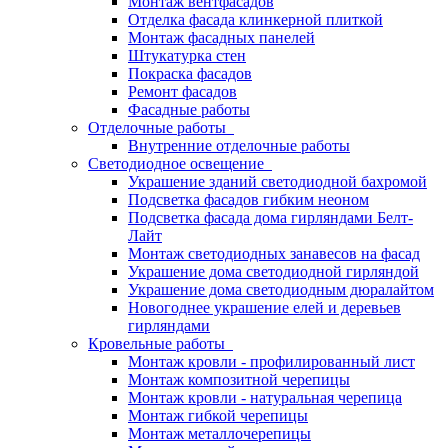
Монтаж вентфасадов
Отделка фасада клинкерной плиткой
Монтаж фасадных панелей
Штукатурка стен
Покраска фасадов
Ремонт фасадов
Фасадные работы
Отделочные работы
Внутренние отделочные работы
Светодиодное освещение
Украшение зданий светодиодной бахромой
Подсветка фасадов гибким неоном
Подсветка фасада дома гирляндами Белт-
Лайт
Монтаж светодиодных занавесов на фасад
Украшение дома светодиодной гирляндой
Украшение дома светодиодным дюралайтом
Новогоднее украшение елей и деревьев
гирляндами
Кровельные работы
Монтаж кровли - профилированный лист
Монтаж композитной черепицы
Монтаж кровли - натуральная черепица
Монтаж гибкой черепицы
Монтаж металлочерепицы