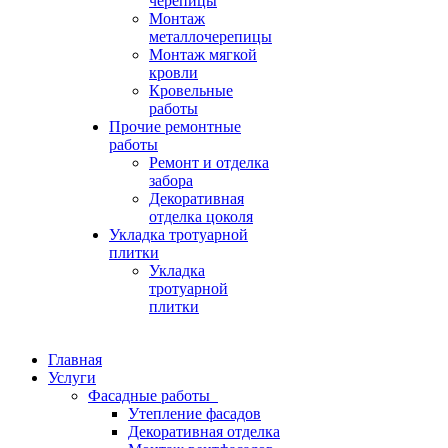
черепицы
Монтаж
металлочерепицы
Монтаж мягкой
кровли
Кровельные
работы
Прочие ремонтные
работы
Ремонт и отделка
забора
Декоративная
отделка цоколя
Укладка тротуарной
плитки
Укладка
тротуарной
плитки
Главная
Услуги
Фасадные работы
Утепление фасадов
Декоративная отделка