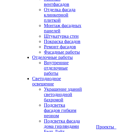
вентфасадов
Отделка фасада
клинкерной
плиткой
Монтаж фасадных
панелей
Штукатурка стен
Покраска фасадов
Ремонт фасадов
Фасадные работы
Отделочные работы
Внутренние
отделочные
работы
Светодиодное
освещение
Украшение зданий
светодиодной
бахромой
Подсветка
фасадов гибким
неоном
Подсветка фасада
дома гирляндами
Проекты
Белт-Лайт