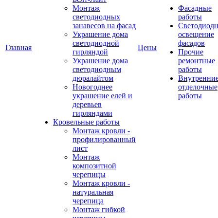
Монтаж
Фасадные
светодиодных
работы
занавесов на фасад
Светодиодн
Украшение дома
освещение
светодиодной
фасадов
Главная
Цены
гирляндой
Прочие
Украшение дома
ремонтные
светодиодным
работы
дюралайтом
Внутренни
Новогоднее
отделочные
украшение елей и
работы
деревьев
гирляндами
Кровельные работы
Монтаж кровли -
профилированный
лист
Монтаж
композитной
черепицы
Монтаж кровли -
натуральная
черепица
Монтаж гибкой