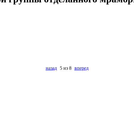
назад
5 из 8
вперед