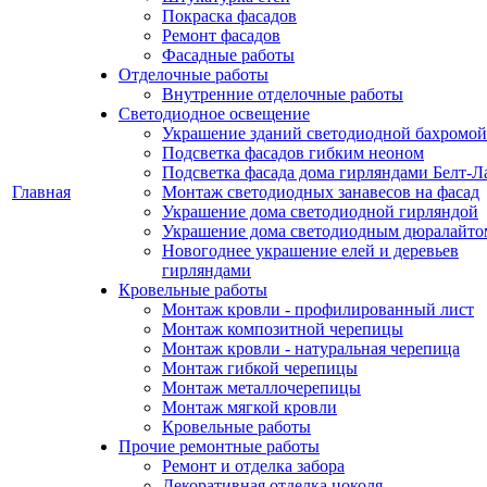
Покраска фасадов
Ремонт фасадов
Фасадные работы
Отделочные работы
Внутренние отделочные работы
Светодиодное освещение
Украшение зданий светодиодной бахромой
Подсветка фасадов гибким неоном
Подсветка фасада дома гирляндами Белт-Л
Главная
Монтаж светодиодных занавесов на фасад
Украшение дома светодиодной гирляндой
Украшение дома светодиодным дюралайто
Новогоднее украшение елей и деревьев
гирляндами
Кровельные работы
Монтаж кровли - профилированный лист
Монтаж композитной черепицы
Монтаж кровли - натуральная черепица
Монтаж гибкой черепицы
Монтаж металлочерепицы
Монтаж мягкой кровли
Кровельные работы
Прочие ремонтные работы
Ремонт и отделка забора
Декоративная отделка цоколя