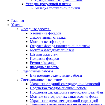
Укладка тротуарной плитки
Укладка тротуарной плитки
Главная
Услуги
Фасадные работы
Утепление фасадов
Декоративная отделка
Монтаж вентфасадов
Отделка фасада клинкерной плиткой
Монтаж фасадных панелей
Штукатурка стен
Покраска фасадов
Ремонт фасадов
Фасадные работы
Отделочные работы
Внутренние отделочные работы
Светодиодное освещение
Украшение зданий светодиодной бахромой
Подсветка фасадов гибким неоном
Подсветка фасада дома гирляндами Белт-Лайт
Монтаж светодиодных занавесов на фасад
Украшение дома светодиодной гирляндой
Украшение дома светодиодным дюралайтом