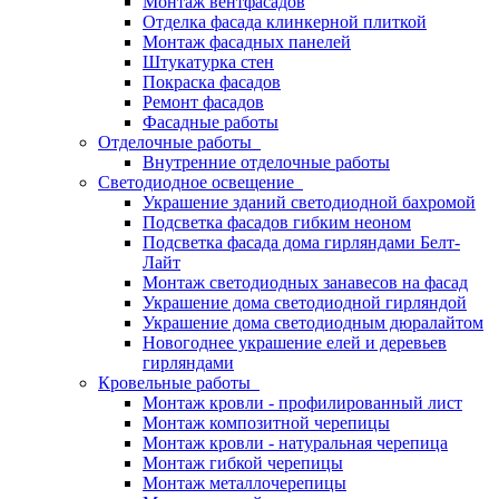
Монтаж вентфасадов
Отделка фасада клинкерной плиткой
Монтаж фасадных панелей
Штукатурка стен
Покраска фасадов
Ремонт фасадов
Фасадные работы
Отделочные работы
Внутренние отделочные работы
Светодиодное освещение
Украшение зданий светодиодной бахромой
Подсветка фасадов гибким неоном
Подсветка фасада дома гирляндами Белт-
Лайт
Монтаж светодиодных занавесов на фасад
Украшение дома светодиодной гирляндой
Украшение дома светодиодным дюралайтом
Новогоднее украшение елей и деревьев
гирляндами
Кровельные работы
Монтаж кровли - профилированный лист
Монтаж композитной черепицы
Монтаж кровли - натуральная черепица
Монтаж гибкой черепицы
Монтаж металлочерепицы