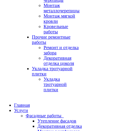
черепицы
Монтаж
металлочерепицы
Монтаж мягкой
кровли
Кровельные
работы
Прочие ремонтные
работы
Ремонт и отделка
забора
Декоративная
отделка цоколя
Укладка тротуарной
плитки
Укладка
тротуарной
плитки
Главная
Услуги
Фасадные работы
Утепление фасадов
Декоративная отделка