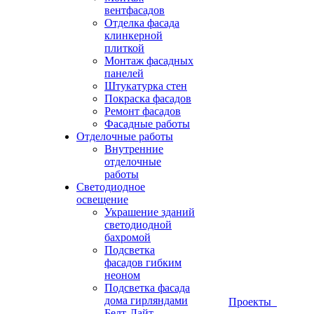
вентфасадов
Отделка фасада
клинкерной
плиткой
Монтаж фасадных
панелей
Штукатурка стен
Покраска фасадов
Ремонт фасадов
Фасадные работы
Отделочные работы
Внутренние
отделочные
работы
Светодиодное
освещение
Украшение зданий
светодиодной
бахромой
Подсветка
фасадов гибким
неоном
Подсветка фасада
дома гирляндами
Проекты
Белт-Лайт