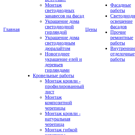
Монтаж
Фасадные
светодиодных
работы
занавесов на фасад
Светодиодн
Украшение дома
освещение
светодиодной
фасадов
Главная
Цены
гирляндой
Прочие
Украшение дома
ремонтные
светодиодным
работы
дюралайтом
Внутренни
Новогоднее
отделочные
украшение елей и
работы
деревьев
гирляндами
Кровельные работы
Монтаж кровли -
профилированный
лист
Монтаж
композитной
черепицы
Монтаж кровли -
натуральная
черепица
Монтаж гибкой