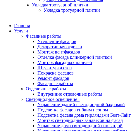
Укладка тротуарной плитки
Укладка тротуарной плитки
Главная
Услуги
Фасадные работы
Утепление фасадов
Декоративная отделка
Монтаж вентфасадов
Отделка фасада клинкерной плиткой
Монтаж фасадных панелей
Штукатурка стен
Покраска фасадов
Ремонт фасадов
Фасадные работы
Отделочные работы
Внутренние отделочные работы
Светодиодное освещение
Украшение зданий светодиодной бахромой
Подсветка фасадов гибким неоном
Подсветка фасада дома гирляндами Белт-Лайт
Монтаж светодиодных занавесов на фасад
Украшение дома светодиодной гирляндой
Украшение дома светодиодным дюралайтом