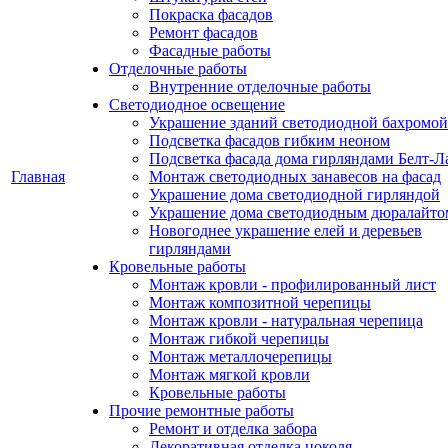
Покраска фасадов
Ремонт фасадов
Фасадные работы
Отделочные работы
Внутренние отделочные работы
Светодиодное освещение
Украшение зданий светодиодной бахромой
Подсветка фасадов гибким неоном
Подсветка фасада дома гирляндами Белт-Л
Главная
Монтаж светодиодных занавесов на фасад
Украшение дома светодиодной гирляндой
Украшение дома светодиодным дюралайто
Новогоднее украшение елей и деревьев
гирляндами
Кровельные работы
Монтаж кровли - профилированный лист
Монтаж композитной черепицы
Монтаж кровли - натуральная черепица
Монтаж гибкой черепицы
Монтаж металлочерепицы
Монтаж мягкой кровли
Кровельные работы
Прочие ремонтные работы
Ремонт и отделка забора
Декоративная отделка цоколя