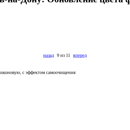
назад
9 из 11
вперед
иликоновую, с эффектом самоочищения