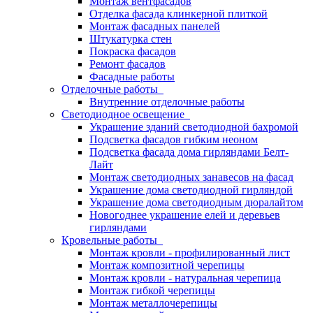
Монтаж вентфасадов
Отделка фасада клинкерной плиткой
Монтаж фасадных панелей
Штукатурка стен
Покраска фасадов
Ремонт фасадов
Фасадные работы
Отделочные работы
Внутренние отделочные работы
Светодиодное освещение
Украшение зданий светодиодной бахромой
Подсветка фасадов гибким неоном
Подсветка фасада дома гирляндами Белт-
Лайт
Монтаж светодиодных занавесов на фасад
Украшение дома светодиодной гирляндой
Украшение дома светодиодным дюралайтом
Новогоднее украшение елей и деревьев
гирляндами
Кровельные работы
Монтаж кровли - профилированный лист
Монтаж композитной черепицы
Монтаж кровли - натуральная черепица
Монтаж гибкой черепицы
Монтаж металлочерепицы