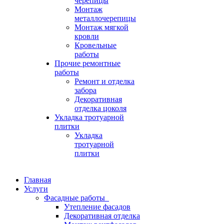
черепицы
Монтаж
металлочерепицы
Монтаж мягкой
кровли
Кровельные
работы
Прочие ремонтные
работы
Ремонт и отделка
забора
Декоративная
отделка цоколя
Укладка тротуарной
плитки
Укладка
тротуарной
плитки
Главная
Услуги
Фасадные работы
Утепление фасадов
Декоративная отделка