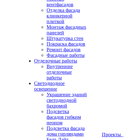
вентфасадов
Отделка фасада
клинкерной
плиткой
Монтаж фасадных
панелей
Штукатурка стен
Покраска фасадов
Ремонт фасадов
Фасадные работы
Отделочные работы
Внутренние
отделочные
работы
Светодиодное
освещение
Украшение зданий
светодиодной
бахромой
Подсветка
фасадов гибким
неоном
Подсветка фасада
дома гирляндами
Проекты
Белт-Лайт