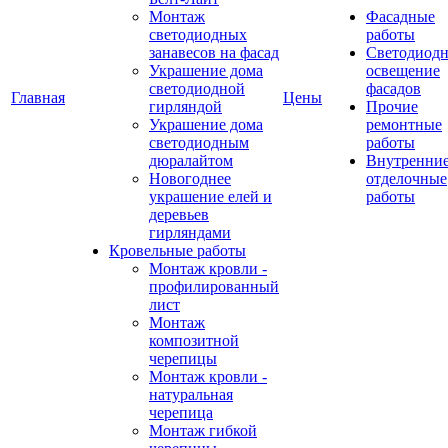
Монтаж
Фасадные
светодиодных
работы
занавесов на фасад
Светодиодн
Украшение дома
освещение
светодиодной
фасадов
Главная
Цены
гирляндой
Прочие
Украшение дома
ремонтные
светодиодным
работы
дюралайтом
Внутренни
Новогоднее
отделочные
украшение елей и
работы
деревьев
гирляндами
Кровельные работы
Монтаж кровли -
профилированный
лист
Монтаж
композитной
черепицы
Монтаж кровли -
натуральная
черепица
Монтаж гибкой