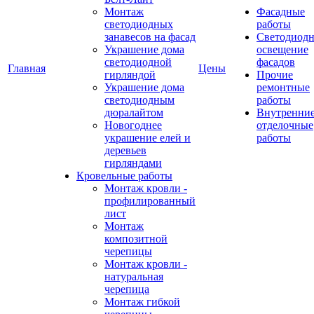
Монтаж
Фасадные
светодиодных
работы
занавесов на фасад
Светодиодн
Украшение дома
освещение
светодиодной
фасадов
Главная
Цены
гирляндой
Прочие
Украшение дома
ремонтные
светодиодным
работы
дюралайтом
Внутренни
Новогоднее
отделочные
украшение елей и
работы
деревьев
гирляндами
Кровельные работы
Монтаж кровли -
профилированный
лист
Монтаж
композитной
черепицы
Монтаж кровли -
натуральная
черепица
Монтаж гибкой