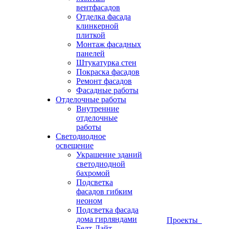
вентфасадов
Отделка фасада
клинкерной
плиткой
Монтаж фасадных
панелей
Штукатурка стен
Покраска фасадов
Ремонт фасадов
Фасадные работы
Отделочные работы
Внутренние
отделочные
работы
Светодиодное
освещение
Украшение зданий
светодиодной
бахромой
Подсветка
фасадов гибким
неоном
Подсветка фасада
дома гирляндами
Проекты
Белт-Лайт