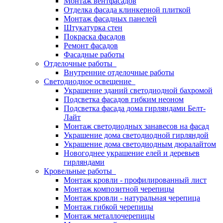
Монтаж вентфасадов
Отделка фасада клинкерной плиткой
Монтаж фасадных панелей
Штукатурка стен
Покраска фасадов
Ремонт фасадов
Фасадные работы
Отделочные работы
Внутренние отделочные работы
Светодиодное освещение
Украшение зданий светодиодной бахромой
Подсветка фасадов гибким неоном
Подсветка фасада дома гирляндами Белт-
Лайт
Монтаж светодиодных занавесов на фасад
Украшение дома светодиодной гирляндой
Украшение дома светодиодным дюралайтом
Новогоднее украшение елей и деревьев
гирляндами
Кровельные работы
Монтаж кровли - профилированный лист
Монтаж композитной черепицы
Монтаж кровли - натуральная черепица
Монтаж гибкой черепицы
Монтаж металлочерепицы