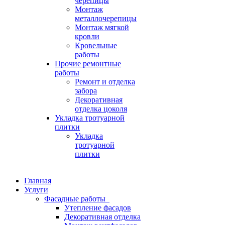
черепицы
Монтаж
металлочерепицы
Монтаж мягкой
кровли
Кровельные
работы
Прочие ремонтные
работы
Ремонт и отделка
забора
Декоративная
отделка цоколя
Укладка тротуарной
плитки
Укладка
тротуарной
плитки
Главная
Услуги
Фасадные работы
Утепление фасадов
Декоративная отделка